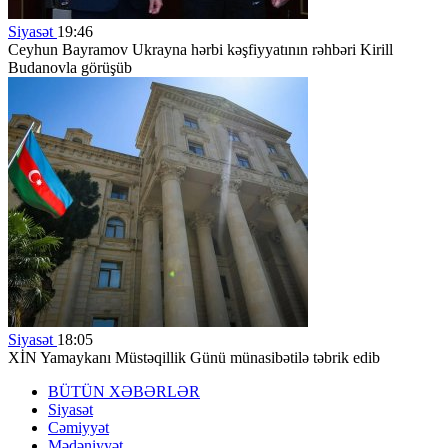
Siyasət
19:46
Ceyhun Bayramov Ukrayna hərbi kəşfiyyatının rəhbəri Kirill
Budanovla görüşüb
Siyasət
18:05
XİN Yamaykanı Müstəqillik Günü münasibətilə təbrik edib
BÜTÜN XƏBƏRLƏR
Siyasət
Cəmiyyət
Mədəniyyət