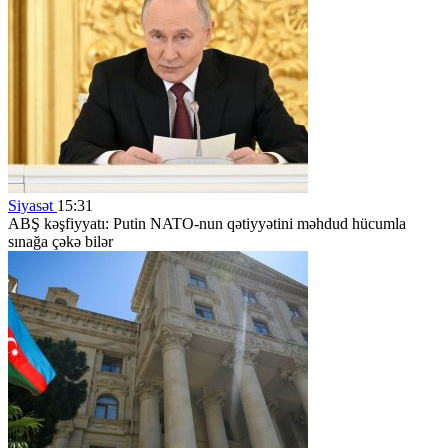
Siyasət
15:31
ABŞ kəşfiyyatı: Putin NATO-nun qətiyyətini məhdud hücumla
sınağa çəkə bilər