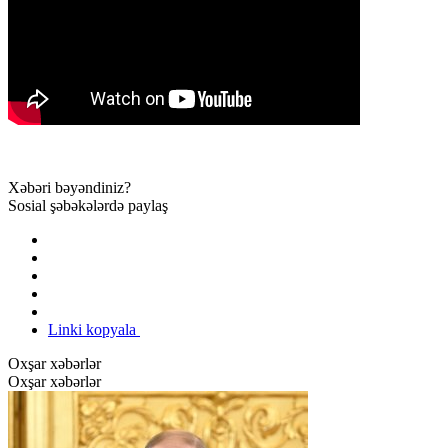
Xəbəri bəyəndiniz?
Sosial şəbəkələrdə paylaş
Linki kopyala
Oxşar xəbərlər
Oxşar xəbərlər