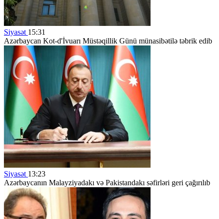
Siyasət
15:31
Azərbaycan Kot-d'İvuarı Müstəqillik Günü münasibətilə təbrik edib
Siyasət
13:23
Azərbaycanın Malayziyadakı və Pakistandakı səfirləri geri çağırılıb