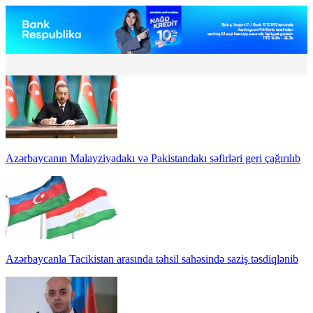
Azərbaycanın Malayziyadakı və Pakistandakı səfirləri geri çağırılıb
Azərbaycanla Tacikistan arasında təhsil sahəsində saziş təsdiqlənib