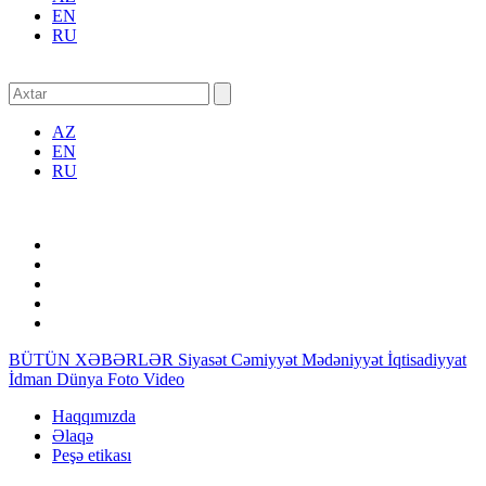
EN
RU
AZ
EN
RU
BÜTÜN XƏBƏRLƏR
Siyasət
Cəmiyyət
Mədəniyyət
İqtisadiyyat
İdman
Dünya
Foto
Video
Haqqımızda
Əlaqə
Peşə etikası