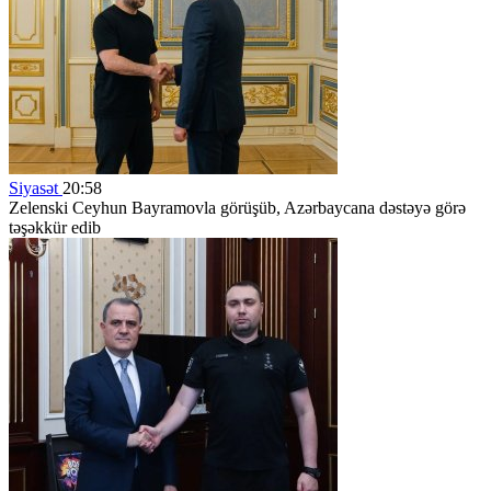
Siyasət
20:58
Zelenski Ceyhun Bayramovla görüşüb, Azərbaycana dəstəyə görə
təşəkkür edib