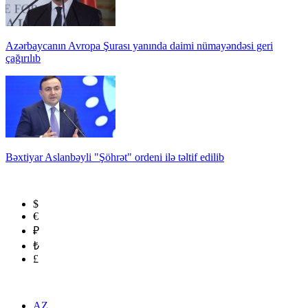
Azərbaycanın Avropa Şurası yanında daimi nümayəndəsi geri
çağırılıb
Bəxtiyar Aslanbəyli "Şöhrət" ordeni ilə təltif edilib
$
€
₽
₺
£
AZ