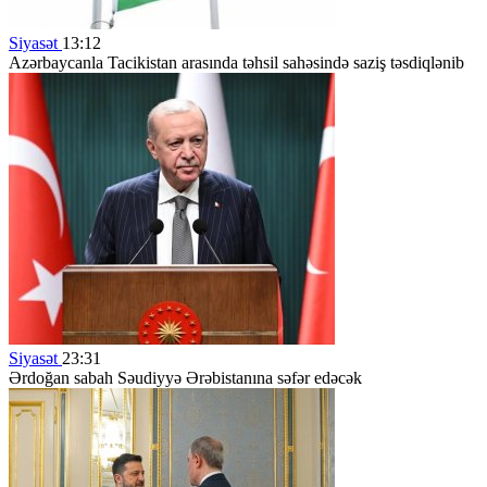
Siyasət
13:12
Azərbaycanla Tacikistan arasında təhsil sahəsində saziş təsdiqlənib
Siyasət
23:31
Ərdoğan sabah Səudiyyə Ərəbistanına səfər edəcək