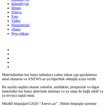
İqtisadiyyat
İdman
Dünya
Foto
Video
Haqqımızda
Əlaqə
Peşə etikası
Materiallardan hər hansı istifadəyə yalnız təkrar çap qaydalarına
əməl olunarsa və ANEWS.az-ya hiperlink olduqda icazə verilir.
Bu saytda təqdim olunan xəbərlər, analitiklər, proqnozlar və digər
materiallar hər hansı aktivlərin alınması və ya satışı ilə bağlı təklif və
ya tövsiyə təşkil etmir.
Müəllif hüquqları©2026 “Anews.az” . Bütün hüquqlar qorunur