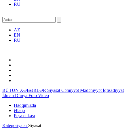
RU
AZ
EN
RU
BÜTÜN XƏBƏRLƏR
Siyasət
Cəmiyyət
Mədəniyyət
İqtisadiyyat
İdman
Dünya
Foto
Video
Haqqımızda
Əlaqə
Peşə etikası
Kateqoriyalar
Siyasət