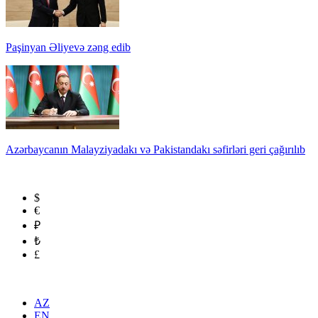
Paşinyan Əliyevə zəng edib
Azərbaycanın Malayziyadakı və Pakistandakı səfirləri geri çağırılıb
$
€
₽
₺
£
AZ
EN