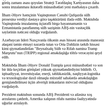
görüş zamanı əsası qoyulan Strateji Tərəfdaşlıq Xartiyasının daha
sonra imzalanması ikitərəfli münasibətləri yeni mərhələyə çıxarıb.
İlham Əliyev həmçinin Vaşinqtonun Cənubi Qafqazda sülh
prosesinə verdiyi dəstəyə görə təşəkkürünü ifadə edib. Məktubda
Vaşinqtonda imzalanmış üçtərəfli birgə bəyannamənin və
Ermənistanla paraflanmış sülh sazişinin ABŞ-nin vasitəçilik
səylərinin nəticəsi olduğu vurğulanıb.
Azərbaycan lideri Naxçıvanla ölkənin əsas hissəsi arasında maneəsiz
əlaqəni təmin etməyi nəzərdə tutan və Orta Dəhlizin tərkib hissəsi
kimi qiymətləndirilən "Beynəlxalq Sülh və Rifah naminə Tramp
Marşrutu"nun (TRIPP) regional əməkdaşlığa töhfə verəcəyini qeyd
edib.
Məktubda İlham Əliyev Donald Trampla şəxsi münasibətləri və son
bir ildə keçirilən görüşləri yüksək qiymətləndirdiyini bildirib. O,
iqtisadiyyat, investisiyalar, enerji, təhlükəsizlik, nəqliyyat-logistika
və texnologiyalar daxil olmaqla müxtəlif sahələrdə əməkdaşlığın
genişləndirilməsi üçün əlverişli imkanların mövcud olduğunu
vurğulayıb.
Prezident məktubun sonunda ABŞ Prezidenti və ailəsinə xoş
arzularını çatdırıb, Amerika xalqının rifahı naminə fəaliyyətində
uğurlar arzulayıb.