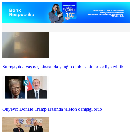
Sumqayıtda yaşayış binasında yanğın olub, sakinlər təxliyə edilib
Əliyevlə Donald Tramp arasında telefon danışığı olub