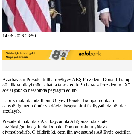
14.06.2026 23:50
Azərbaycan Prezidenti İlham Əliyev ABŞ Prezidenti Donald Trampı
80 illik yubileyi münasibətilə təbrik edib.Bu barədə Prezidentin "X"
sosial şəbəkə hesabında paylaşım edilib.
Təbrik məktubunda İlham Əliyev Donald Trampa möhkəm
cansağlığı, uzun ömür və dövlət başçısı kimi fəaliyyətində uğurlar
arzulayıb.
Prezident məktubda Azərbaycan ilə ABŞ arasında strateji
tərəfdaşlığın inkişafında Donald Trampın rolunu yüksək
qiymətləndirib. O bildirib ki, ötən ilin avqustunda Ağ Evdə keçirilən