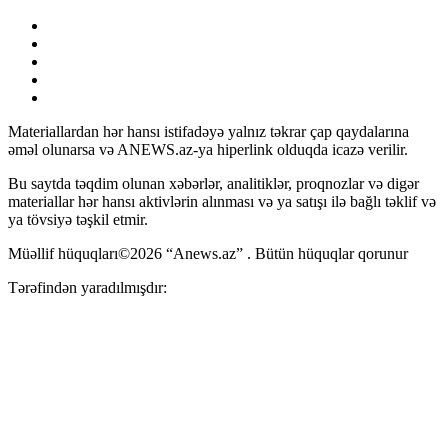
Materiallardan hər hansı istifadəyə yalnız təkrar çap qaydalarına
əməl olunarsa və ANEWS.az-ya hiperlink olduqda icazə verilir.
Bu saytda təqdim olunan xəbərlər, analitiklər, proqnozlar və digər
materiallar hər hansı aktivlərin alınması və ya satışı ilə bağlı təklif və
ya tövsiyə təşkil etmir.
Müəllif hüquqları©2026 “Anews.az” . Bütün hüquqlar qorunur
Tərəfindən yaradılmışdır: