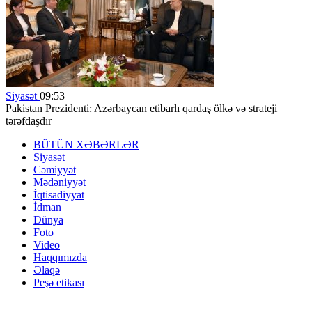
Siyasət
09:53
Pakistan Prezidenti: Azərbaycan etibarlı qardaş ölkə və strateji
tərəfdaşdır
BÜTÜN XƏBƏRLƏR
Siyasət
Cəmiyyət
Mədəniyyət
İqtisadiyyat
İdman
Dünya
Foto
Video
Haqqımızda
Əlaqə
Peşə etikası