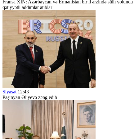
Fransa XİN: Azərbaycan və Ermənistan bir il ərzində sülh yolunda
qətiyyətli addımlar atıblar
Siyasət
12:43
Paşinyan Əliyevə zəng edib