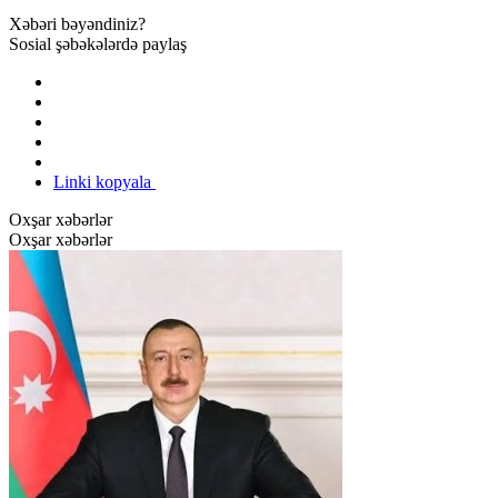
Xəbəri bəyəndiniz?
Sosial şəbəkələrdə paylaş
Linki kopyala
Oxşar xəbərlər
Oxşar xəbərlər