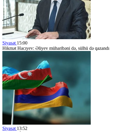
Siyasət
15:00
Hikmət Hacıyev: Əliyev müharibəni də, sülhü də qazandı
Siyasət
13:52