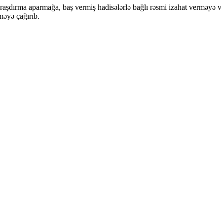
araşdırma aparmağa, baş vermiş hadisələrlə bağlı rəsmi izahat verməyə 
məyə çağırıb.