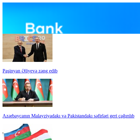
Paşinyan Əliyevə zəng edib
Azərbaycanın Malayziyadakı və Pakistandakı səfirləri geri çağırılıb