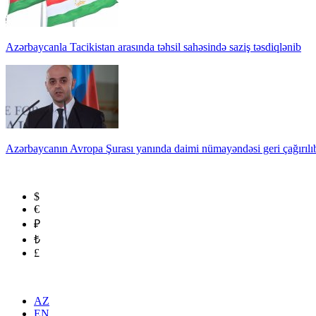
Azərbaycanla Tacikistan arasında təhsil sahəsində saziş təsdiqlənib
Azərbaycanın Avropa Şurası yanında daimi nümayəndəsi geri çağırılı
$
€
₽
₺
£
AZ
EN