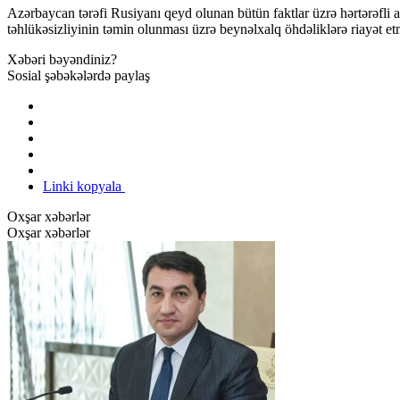
Azərbaycan tərəfi Rusiyanı qeyd olunan bütün faktlar üzrə hərtərəfli 
təhlükəsizliyinin təmin olunması üzrə beynəlxalq öhdəliklərə riayət et
Xəbəri bəyəndiniz?
Sosial şəbəkələrdə paylaş
Linki kopyala
Oxşar xəbərlər
Oxşar xəbərlər