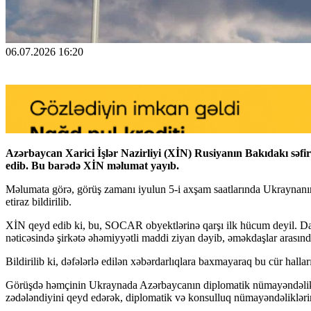
06.07.2026 16:20
Azərbaycan Xarici İşlər Nazirliyi (XİN) Rusiyanın Bakıdakı səfi
edib. Bu barədə XİN məlumat yayıb.
Məlumata görə, görüş zamanı iyulun 5-i axşam saatlarında Ukraynan
etiraz bildirilib.
XİN qeyd edib ki, bu, SOCAR obyektlərinə qarşı ilk hücum deyil. Da
nəticəsində şirkətə əhəmiyyətli maddi ziyan dəyib, əməkdaşlar arasınd
Bildirilib ki, dəfələrlə edilən xəbərdarlıqlara baxmayaraq bu cür halla
Görüşdə həmçinin Ukraynada Azərbaycanın diplomatik nümayəndəlikləri
zədələndiyini qeyd edərək, diplomatik və konsulluq nümayəndəliklərin