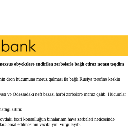
sus obyektlərə endirilən zərbələrlə bağlı etiraz notası təqdim
n dron hücumuna məruz qalması ilə bağlı Rusiya tərəfinə kəskin
sı və Odessadakı neft bazası hərbi zərbələrə məruz qalıb. Hücumlar
lığı artırır.
dakı fəxri konsulluğun binalarının hava zərbələri nəticəsində
ərə əməl edilməsinin vacibliyini vurğulayıb.