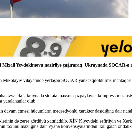
ri Mixail Yevdokimovu nazirliyə çağıraraq, Ukraynada SOCAR-a məx
ın Mikolayiv vilayətində yerləşən SOCAR yanacaqdoldurma məntəqəsini
ha əvvəl də Ukraynada şirkətə məxsus qazpaylayıcı kompressor stansiya
a yaralananlar olub.
rın davam etməsi hücumların məqsədyönlü xarakter daşıdığına dair narahat
nin də zərər gördüyü xatırladılıb. XİN Kiyevdəki səfirliyin və Xarkov
in toxunulmazlığına dair Vyana konvensiyalarından irəli gələn öhdəlikl