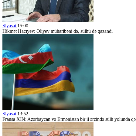
Siyasət
15:00
Hikmət Hacıyev: Əliyev müharibəni də, sülhü də qazandı
Siyasət
13:52
Fransa XİN: Azərbaycan və Ermənistan bir il ərzində sülh yolunda qəti