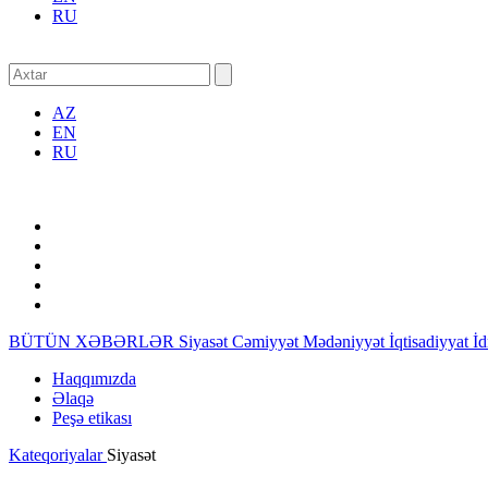
RU
AZ
EN
RU
BÜTÜN XƏBƏRLƏR
Siyasət
Cəmiyyət
Mədəniyyət
İqtisadiyyat
İ
Haqqımızda
Əlaqə
Peşə etikası
Kateqoriyalar
Siyasət