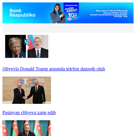
Əliyevlə Donald Tramp arasında telefon danışığı olub
Paşinyan Əliyevə zəng edib