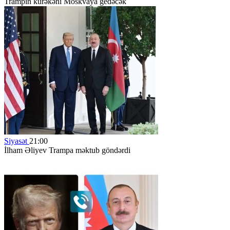
Trampın kürəkəni Moskvaya gedəcək
Siyasət
21:00
İlham Əliyev Trampa məktub göndərdi