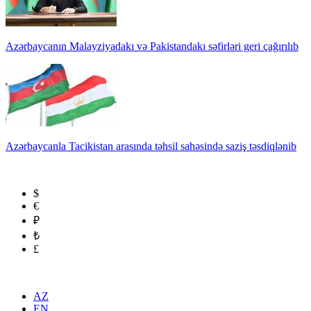
Azərbaycanın Malayziyadakı və Pakistandakı səfirləri geri çağırılıb
Azərbaycanla Tacikistan arasında təhsil sahəsində saziş təsdiqlənib
$
€
₽
₺
£
AZ
EN