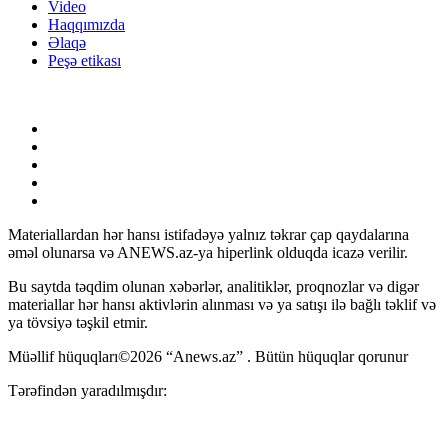
Video
Haqqımızda
Əlaqə
Peşə etikası
Materiallardan hər hansı istifadəyə yalnız təkrar çap qaydalarına
əməl olunarsa və ANEWS.az-ya hiperlink olduqda icazə verilir.
Bu saytda təqdim olunan xəbərlər, analitiklər, proqnozlar və digər
materiallar hər hansı aktivlərin alınması və ya satışı ilə bağlı təklif və
ya tövsiyə təşkil etmir.
Müəllif hüquqları©2026 “Anews.az” . Bütün hüquqlar qorunur
Tərəfindən yaradılmışdır: