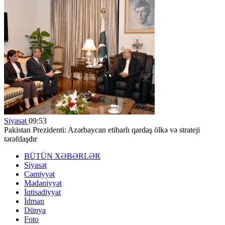
Siyasət
09:53
Pakistan Prezidenti: Azərbaycan etibarlı qardaş ölkə və strateji
tərəfdaşdır
BÜTÜN XƏBƏRLƏR
Siyasət
Cəmiyyət
Mədəniyyət
İqtisadiyyat
İdman
Dünya
Foto