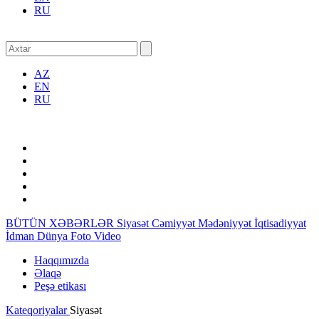
RU
AZ
EN
RU
BÜTÜN XƏBƏRLƏR
Siyasət
Cəmiyyət
Mədəniyyət
İqtisadiyyat
İdman
Dünya
Foto
Video
Haqqımızda
Əlaqə
Peşə etikası
Kateqoriyalar
Siyasət