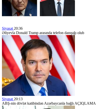
Siyasət
20:36
Əliyevlə Donald Tramp arasında telefon danışığı olub
Siyasət
20:13
ABŞ-nin dövlət katibindən Azərbaycanla bağlı AÇIQLAMA