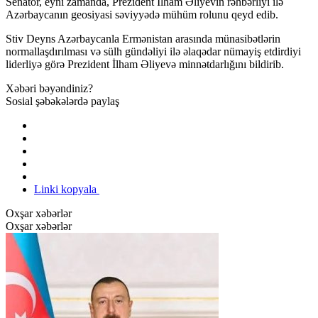
Senator, eyni zamanda, Prezident İlham Əliyevin rəhbərliyi ilə
Azərbaycanın geosiyasi səviyyədə mühüm rolunu qeyd edib.
Stiv Deyns Azərbaycanla Ermənistan arasında münasibətlərin
normallaşdırılması və sülh gündəliyi ilə əlaqədar nümayiş etdirdiyi
liderliyə görə Prezident İlham Əliyevə minnətdarlığını bildirib.
Xəbəri bəyəndiniz?
Sosial şəbəkələrdə paylaş
Linki kopyala
Oxşar xəbərlər
Oxşar xəbərlər