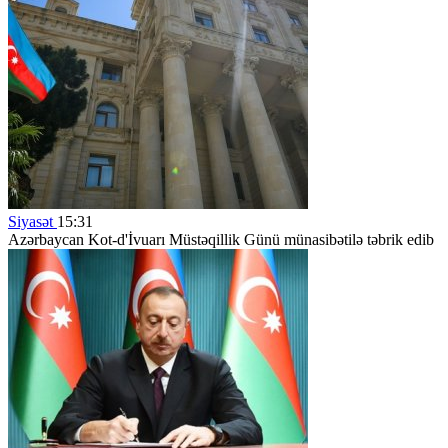
Siyasət
15:31
Azərbaycan Kot-d'İvuarı Müstəqillik Günü münasibətilə təbrik edib