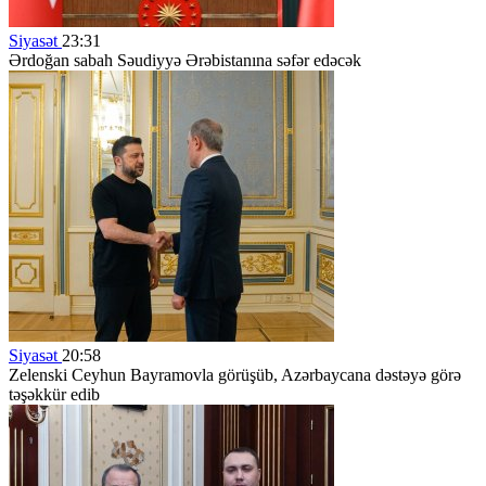
Siyasət
23:31
Ərdoğan sabah Səudiyyə Ərəbistanına səfər edəcək
Siyasət
20:58
Zelenski Ceyhun Bayramovla görüşüb, Azərbaycana dəstəyə görə
təşəkkür edib