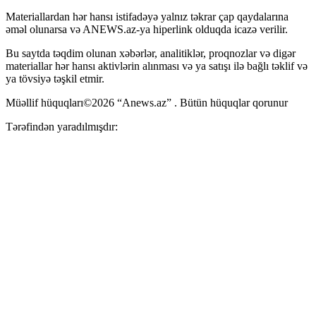
Materiallardan hər hansı istifadəyə yalnız təkrar çap qaydalarına
əməl olunarsa və ANEWS.az-ya hiperlink olduqda icazə verilir.
Bu saytda təqdim olunan xəbərlər, analitiklər, proqnozlar və digər
materiallar hər hansı aktivlərin alınması və ya satışı ilə bağlı təklif və
ya tövsiyə təşkil etmir.
Müəllif hüquqları©2026 “Anews.az” . Bütün hüquqlar qorunur
Tərəfindən yaradılmışdır: