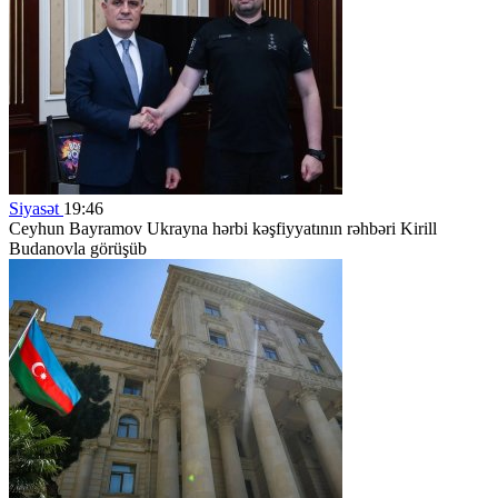
Siyasət
19:46
Ceyhun Bayramov Ukrayna hərbi kəşfiyyatının rəhbəri Kirill
Budanovla görüşüb