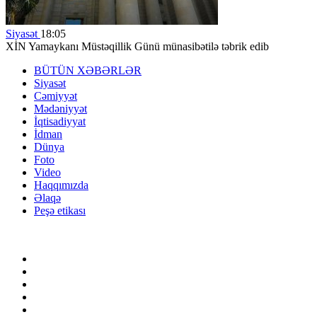
Siyasət
18:05
XİN Yamaykanı Müstəqillik Günü münasibətilə təbrik edib
BÜTÜN XƏBƏRLƏR
Siyasət
Cəmiyyət
Mədəniyyət
İqtisadiyyat
İdman
Dünya
Foto
Video
Haqqımızda
Əlaqə
Peşə etikası