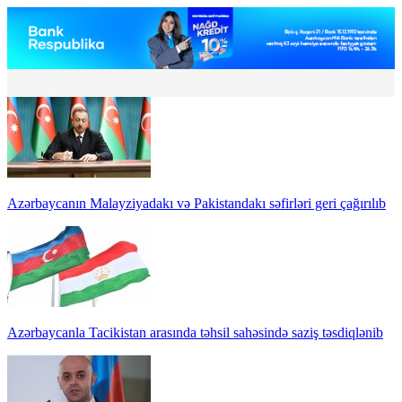
Azərbaycanın Malayziyadakı və Pakistandakı səfirləri geri çağırılıb
Azərbaycanla Tacikistan arasında təhsil sahəsində saziş təsdiqlənib