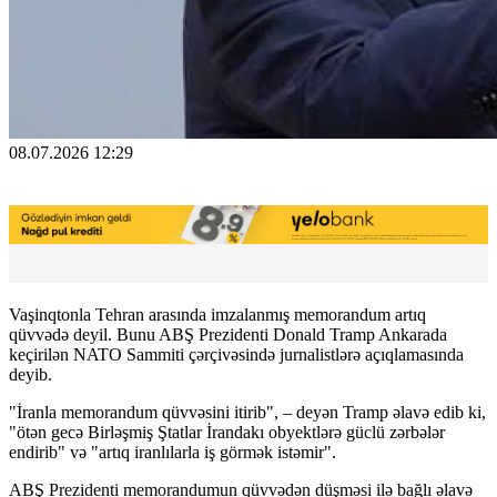
08.07.2026 12:29
Vaşinqtonla Tehran arasında imzalanmış memorandum artıq
qüvvədə deyil. Bunu ABŞ Prezidenti Donald Tramp Ankarada
keçirilən NATO Sammiti çərçivəsində jurnalistlərə açıqlamasında
deyib.
"İranla memorandum qüvvəsini itirib", – deyən Tramp əlavə edib ki,
"ötən gecə Birləşmiş Ştatlar İrandakı obyektlərə güclü zərbələr
endirib" və "artıq iranlılarla iş görmək istəmir".
ABŞ Prezidenti memorandumun qüvvədən düşməsi ilə bağlı əlavə