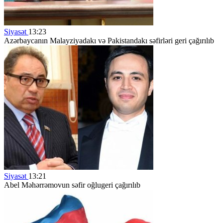
Siyasət
13:23
Azərbaycanın Malayziyadakı və Pakistandakı səfirləri geri çağırılıb
Siyasət
13:21
Abel Məhərrəmovun səfir oğlugeri çağırılıb