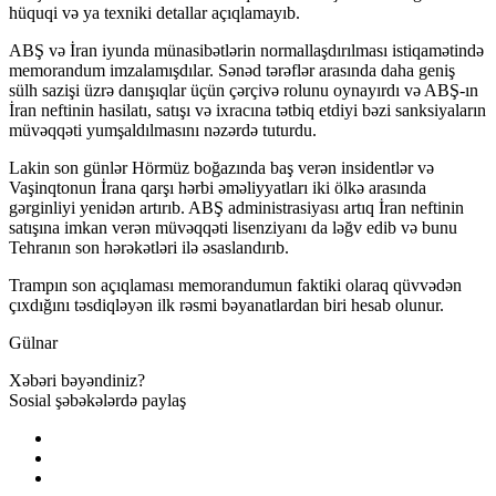
hüquqi və ya texniki detallar açıqlamayıb.
ABŞ və İran iyunda münasibətlərin normallaşdırılması istiqamətində
memorandum imzalamışdılar. Sənəd tərəflər arasında daha geniş
sülh sazişi üzrə danışıqlar üçün çərçivə rolunu oynayırdı və ABŞ-ın
İran neftinin hasilatı, satışı və ixracına tətbiq etdiyi bəzi sanksiyaların
müvəqqəti yumşaldılmasını nəzərdə tuturdu.
Lakin son günlər Hörmüz boğazında baş verən insidentlər və
Vaşinqtonun İrana qarşı hərbi əməliyyatları iki ölkə arasında
gərginliyi yenidən artırıb. ABŞ administrasiyası artıq İran neftinin
satışına imkan verən müvəqqəti lisenziyanı da ləğv edib və bunu
Tehranın son hərəkətləri ilə əsaslandırıb.
Trampın son açıqlaması memorandumun faktiki olaraq qüvvədən
çıxdığını təsdiqləyən ilk rəsmi bəyanatlardan biri hesab olunur.
Gülnar
Xəbəri bəyəndiniz?
Sosial şəbəkələrdə paylaş