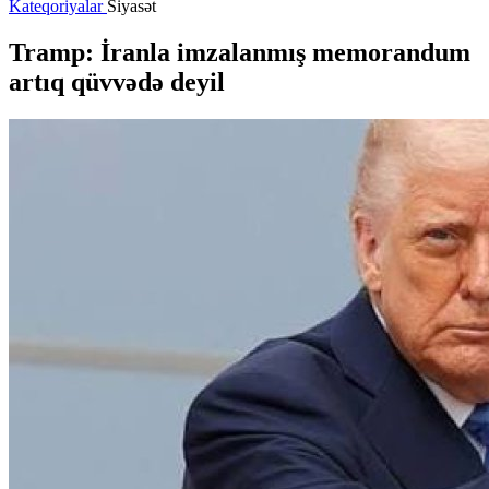
Kateqoriyalar
Siyasət
Tramp: İranla imzalanmış memorandum
artıq qüvvədə deyil