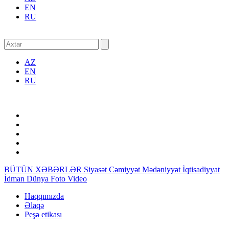
EN
RU
AZ
EN
RU
BÜTÜN XƏBƏRLƏR
Siyasət
Cəmiyyət
Mədəniyyət
İqtisadiyyat
İdman
Dünya
Foto
Video
Haqqımızda
Əlaqə
Peşə etikası