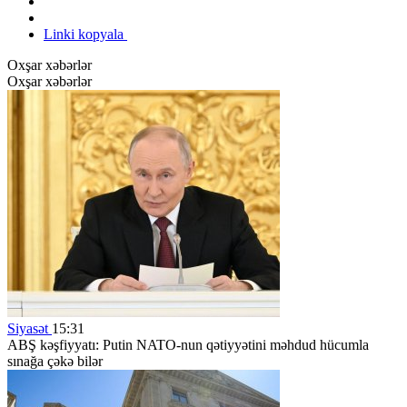
Linki kopyala
Oxşar xəbərlər
Oxşar xəbərlər
Siyasət
15:31
ABŞ kəşfiyyatı: Putin NATO-nun qətiyyətini məhdud hücumla
sınağa çəkə bilər