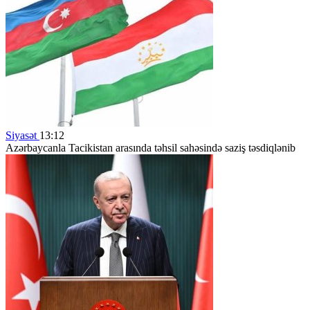
Siyasət
13:12
Azərbaycanla Tacikistan arasında təhsil sahəsində saziş təsdiqlənib