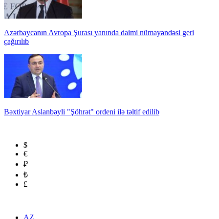
Azərbaycanın Avropa Şurası yanında daimi nümayəndəsi geri
çağırılıb
Bəxtiyar Aslanbəyli "Şöhrət" ordeni ilə təltif edilib
$
€
₽
₺
£
AZ