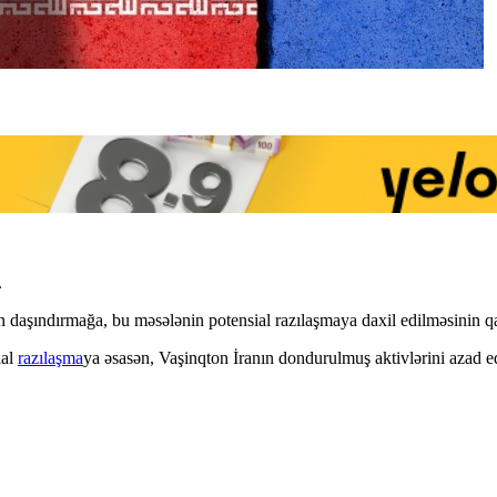
.
n daşındırmağa, bu məsələnin potensial razılaşmaya daxil edilməsinin qar
ial
razılaşma
ya əsasən, Vaşinqton İranın dondurulmuş aktivlərini azad e