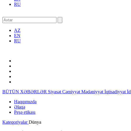
RU
AZ
EN
RU
BÜTÜN XƏBƏRLƏR
Siyasət
Cəmiyyət
Mədəniyyət
İqtisadiyyat
İ
Haqqımızda
Əlaqə
Peşə etikası
Kateqoriyalar
Dünya