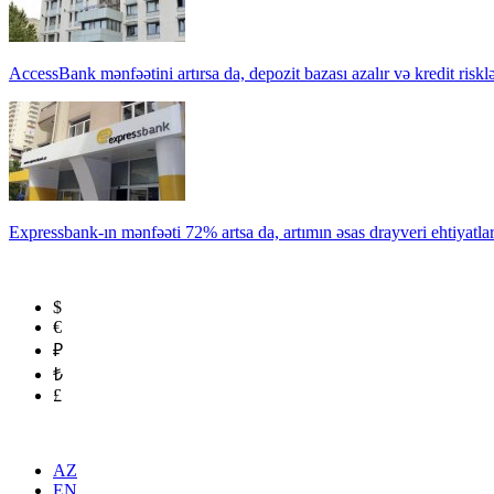
AccessBank mənfəətini artırsa da, depozit bazası azalır və kredit risklə
Expressbank-ın mənfəəti 72% artsa da, artımın əsas drayveri ehtiyatla
$
€
₽
₺
£
AZ
EN