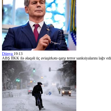
Dünya
19:13
ABŞ İİKK ilə əlaqəli üç aviaşirkətə qarşı terror sanksiyalarını ləğv ed