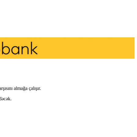
şısını almağa çalışır.
dəcək.