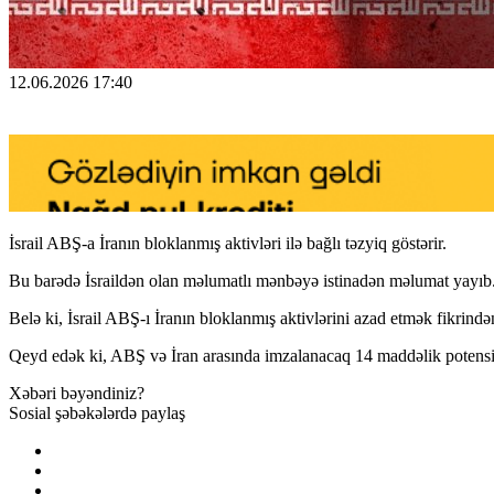
12.06.2026 17:40
İsrail ABŞ-a İranın bloklanmış aktivləri ilə bağlı təzyiq göstərir.
Bu barədə İsraildən olan məlumatlı mənbəyə istinadən məlumat yayıb
Belə ki, İsrail ABŞ-ı İranın bloklanmış aktivlərini azad etmək fikrində
Qeyd edək ki, ABŞ və İran arasında imzalanacaq 14 maddəlik potens
Xəbəri bəyəndiniz?
Sosial şəbəkələrdə paylaş