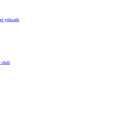
ri yüksəlir
r olub