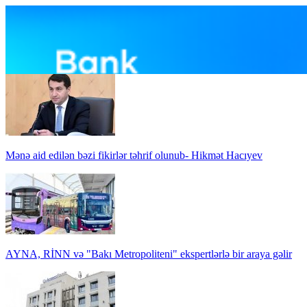
Mənə aid edilən bəzi fikirlər təhrif olunub- Hikmət Hacıyev
AYNA, RİNN və "Bakı Metropoliteni" ekspertlərlə bir araya gəlir