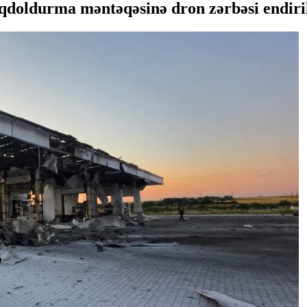
doldurma məntəqəsinə dron zərbəsi endiri