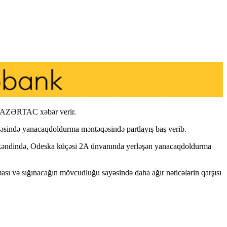
də AZƏRTAC xəbər verir.
sində yanacaqdoldurma məntəqəsində partlayış baş verib.
 kəndində, Odeska küçəsi 2A ünvanında yerləşən yanacaqdoldurma
ması və sığınacağın mövcudluğu sayəsində daha ağır nəticələrin qarşısı