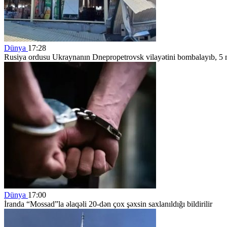
Dünya
17:28
Rusiya ordusu Ukraynanın Dnepropetrovsk vilayətini bombalayıb, 5 n
Dünya
17:00
İranda “Mossad”la əlaqəli 20-dən çox şəxsin saxlanıldığı bildirilir