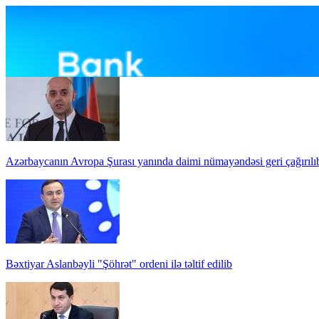
Azərbaycanın Avropa Şurası yanında daimi nümayəndəsi geri çağırılı
Bəxtiyar Aslanbəyli "Şöhrət" ordeni ilə təltif edilib