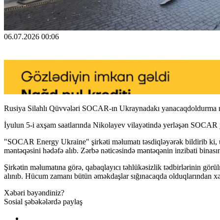
06.07.2026 00:06
Rusiya Silahlı Qüvvələri SOCAR-ın Ukraynadakı yanacaqdoldurma mə
İyulun 5-i axşam saatlarında Nikolayev vilayətində yerləşən SOCAR
"SOCAR Energy Ukraine" şirkəti məlumatı təsdiqləyərək bildirib ki
məntəqəsini hədəfə alıb. Zərbə nəticəsində məntəqənin inzibati binası
Şirkətin məlumatına görə, qabaqlayıcı təhlükəsizlik tədbirlərinin görü
alınıb. Hücum zamanı bütün əməkdaşlar sığınacaqda olduqlarından xə
Xəbəri bəyəndiniz?
Sosial şəbəkələrdə paylaş