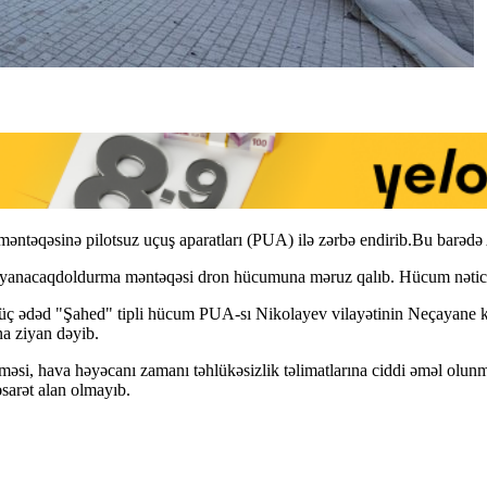
ntəqəsinə pilotsuz uçuş aparatları (PUA) ilə zərbə endirib.Bu barə
 yanacaqdoldurma məntəqəsi dron hücumuna məruz qalıb. Hücum nəticə
, üç ədəd "Şahed" tipli hücum PUA-sı Nikolayev vilayətinin Neçayane
na ziyan dəyib.
lməsi, hava həyəcanı zamanı təhlükəsizlik təlimatlarına ciddi əməl olun
sarət alan olmayıb.