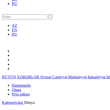
RU
AZ
EN
RU
BÜTÜN XƏBƏRLƏR
Siyasət
Cəmiyyət
Mədəniyyət
İqtisadiyyat
İ
Haqqımızda
Əlaqə
Peşə etikası
Kateqoriyalar
Dünya