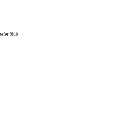
əfər ölüb