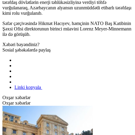
tərəfdaş dövlətlərin enerji təhlükəsizliyinə verdiyi töhfə
vurğulanaraq, Azərbaycanın alyansın uzunmüddətli etibarlı tərəfdaşı
kimi rolu vurğulanıb.
Səfər çərçivəsində Hikmət Hacıyev, həmçinin NATO Baş Katibinin
Şəxsi Ofisi direktorunun birinci müavini Lorenz Meyer-Minnemann
ilə də görüşüb.
Xəbəri bəyəndiniz?
Sosial şəbəkələrdə paylaş
Linki kopyala
Oxşar xəbərlər
Oxşar xəbərlər