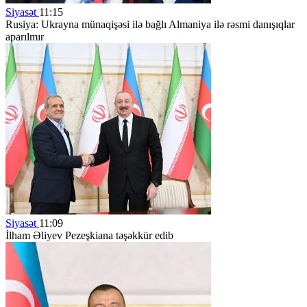
Siyasət
11:15
Rusiya: Ukrayna münaqişəsi ilə bağlı Almaniya ilə rəsmi danışıqlar
aparılmır
Siyasət
11:09
İlham Əliyev Pezeşkiana təşəkkür edib