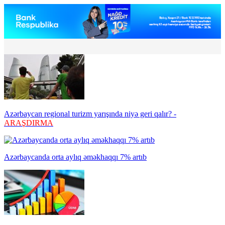
Azərbaycan regional turizm yarışında niyə geri qalır? -
ARAŞDIRMA
Azərbaycanda orta aylıq əməkhaqqı 7% artıb