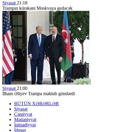
Siyasət
21:18
Trampın kürəkəni Moskvaya gedəcək
Siyasət
21:00
İlham Əliyev Trampa məktub göndərdi
BÜTÜN XƏBƏRLƏR
Siyasət
Cəmiyyət
Mədəniyyət
İqtisadiyyat
İdman