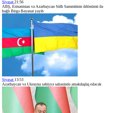
Siyasət
21:56
ABŞ, Ermənistan və Azərbaycan Sülh Sammitinin ildönümü ilə
bağlı Birgə Bəyanat yayıb
Siyasət
13:53
Azərbaycan və Ukrayna səhiyyə sahəsində əməkdaşlıq edəcək