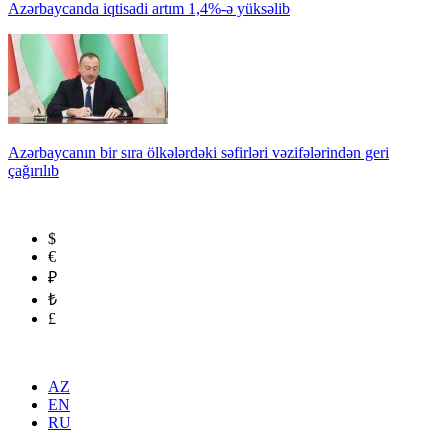
Azərbaycanda iqtisadi artım 1,4%-ə yüksəlib
Azərbaycanın bir sıra ölkələrdəki səfirləri vəzifələrindən geri
çağırılıb
$
€
₽
₺
£
AZ
EN
RU