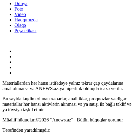
Dünya
Foto
Video
Haqqımızda
Əlaqə
Peşə etikası
Materiallardan hər hansı istifadəyə yalnız təkrar çap qaydalarına
əməl olunarsa və ANEWS.az-ya hiperlink olduqda icazə verilir.
Bu saytda təqdim olunan xəbərlər, analitiklər, proqnozlar və digər
materiallar hər hansı aktivlərin alınması və ya satışı ilə bağlı təklif və
ya tövsiyə təşkil etmir.
Müəllif hüquqları©2026 “Anews.az” . Bütün hüquqlar qorunur
Tərəfindən yaradılmışdır: