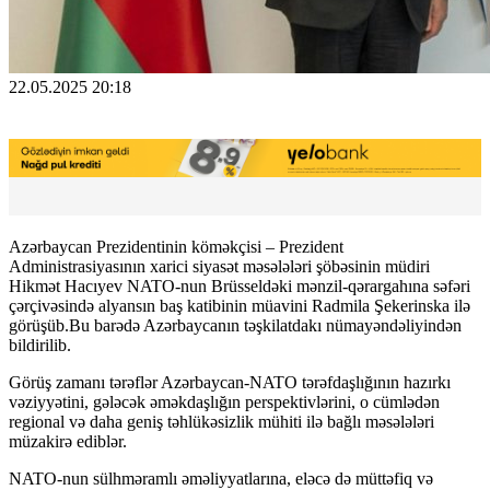
22.05.2025 20:18
Azərbaycan Prezidentinin köməkçisi – Prezident
Administrasiyasının xarici siyasət məsələləri şöbəsinin müdiri
Hikmət Hacıyev NATO-nun Brüsseldəki mənzil-qərargahına səfəri
çərçivəsində alyansın baş katibinin müavini Radmila Şekerinska ilə
görüşüb.Bu barədə Azərbaycanın təşkilatdakı nümayəndəliyindən
bildirilib.
Görüş zamanı tərəflər Azərbaycan-NATO tərəfdaşlığının hazırkı
vəziyyətini, gələcək əməkdaşlığın perspektivlərini, o cümlədən
regional və daha geniş təhlükəsizlik mühiti ilə bağlı məsələləri
müzakirə ediblər.
NATO-nun sülhməramlı əməliyyatlarına, eləcə də müttəfiq və