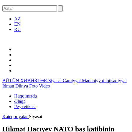
AZ
EN
RU
BÜTÜN XƏBƏRLƏR
Siyasət
Cəmiyyət
Mədəniyyət
İqtisadiyyat
İdman
Dünya
Foto
Video
Haqqımızda
Əlaqə
Peşə etikası
Kateqoriyalar
Siyasət
Hikmət Hacıyev NATO baş katibinin