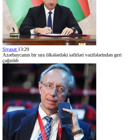
Siyasət
13:29
Azərbaycanın bir sıra ölkələrdəki səfirləri vəzifələrindən geri
çağırılıb