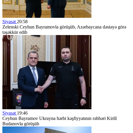
Siyasət
20:58
Zelenski Ceyhun Bayramovla görüşüb, Azərbaycana dəstəyə görə
təşəkkür edib
Siyasət
19:46
Ceyhun Bayramov Ukrayna hərbi kəşfiyyatının rəhbəri Kirill
Budanovla görüşüb