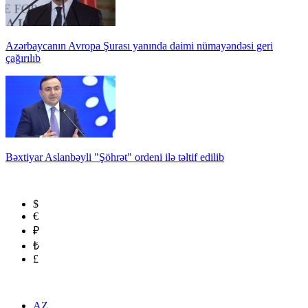
Azərbaycanın Avropa Şurası yanında daimi nümayəndəsi geri
çağırılıb
Bəxtiyar Aslanbəyli "Şöhrət" ordeni ilə təltif edilib
$
€
₽
₺
£
AZ