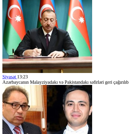
Siyasət
13:23
Azərbaycanın Malayziyadakı və Pakistandakı səfirləri geri çağırılıb