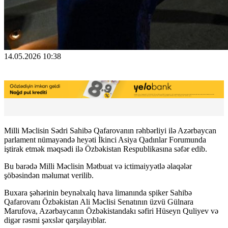
14.05.2026 10:38
Milli Məclisin Sədri Sahibə Qafarovanın rəhbərliyi ilə Azərbaycan
parlament nümayəndə heyəti İkinci Asiya Qadınlar Forumunda
iştirak etmək məqsədi ilə Özbəkistan Respublikasına
səfər edib.
Bu barədə Milli Məclisin Mətbuat və ictimaiyyətlə əlaqələr
şöbəsindən məlumat verilib.
Buxara şəhərinin beynəlxalq hava limanında spiker Sahibə
Qafarovanı Özbəkistan Ali Məclisi Senatının üzvü Gülnara
Marufova, Azərbaycanın Özbəkistandakı səfiri Hüseyn Quliyev və
digər rəsmi şəxslər qarşılayıblar.