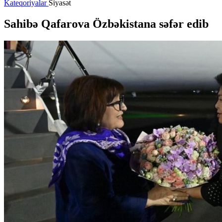
Kateqoriyalar
Siyasət
Sahibə Qafarova Özbəkistana səfər edib