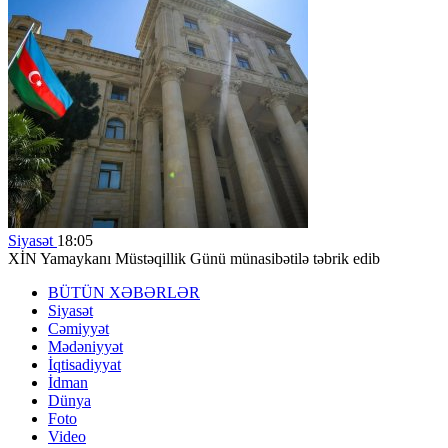
Siyasət
18:05
XİN Yamaykanı Müstəqillik Günü münasibətilə təbrik edib
BÜTÜN XƏBƏRLƏR
Siyasət
Cəmiyyət
Mədəniyyət
İqtisadiyyat
İdman
Dünya
Foto
Video