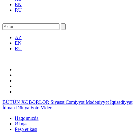
EN
RU
AZ
EN
RU
BÜTÜN XƏBƏRLƏR
Siyasət
Cəmiyyət
Mədəniyyət
İqtisadiyyat
İdman
Dünya
Foto
Video
Haqqımızda
Əlaqə
Peşə etikası