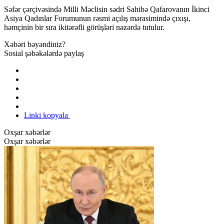
Səfər çərçivəsində Milli Məclisin sədri Sahibə Qafarovanın İkinci
Asiya Qadınlar Forumunun rəsmi açılış mərasimində çıxışı,
həmçinin bir sıra ikitərəfli görüşləri nəzərdə tutulur.
Xəbəri bəyəndiniz?
Sosial şəbəkələrdə paylaş
Linki kopyala
Oxşar xəbərlər
Oxşar xəbərlər