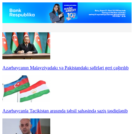
Azərbaycanın Malayziyadakı və Pakistandakı səfirləri geri çağırılıb
Azərbaycanla Tacikistan arasında təhsil sahəsində saziş təsdiqlənib