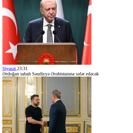
Siyasət
23:31
Ərdoğan sabah Səudiyyə Ərəbistanına səfər edəcək