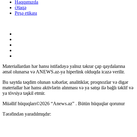
Haqqımızda
Əlaqə
Peşə etikası
Materiallardan hər hansı istifadəyə yalnız təkrar çap qaydalarına
əməl olunarsa və ANEWS.az-ya hiperlink olduqda icazə verilir.
Bu saytda təqdim olunan xəbərlər, analitiklər, proqnozlar və digər
materiallar hər hansı aktivlərin alınması və ya satışı ilə bağlı təklif və
ya tövsiyə təşkil etmir.
Müəllif hüquqları©2026 “Anews.az” . Bütün hüquqlar qorunur
Tərəfindən yaradılmışdır: