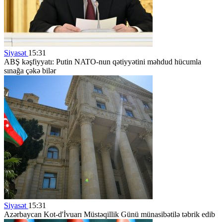
Siyasət
15:31
ABŞ kəşfiyyatı: Putin NATO-nun qətiyyətini məhdud hücumla
sınağa çəkə bilər
Siyasət
15:31
Azərbaycan Kot-d'İvuarı Müstəqillik Günü münasibətilə təbrik edib