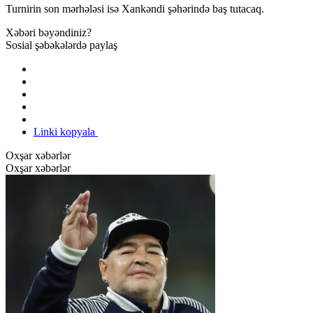
Turnirin son mərhələsi isə Xankəndi şəhərində baş tutacaq.
Xəbəri bəyəndiniz?
Sosial şəbəkələrdə paylaş
Linki kopyala
Oxşar xəbərlər
Oxşar xəbərlər