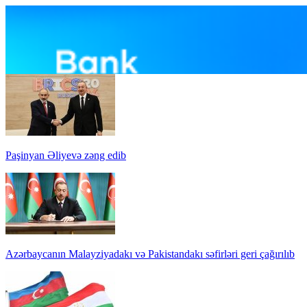
Paşinyan Əliyevə zəng edib
Azərbaycanın Malayziyadakı və Pakistandakı səfirləri geri çağırılıb