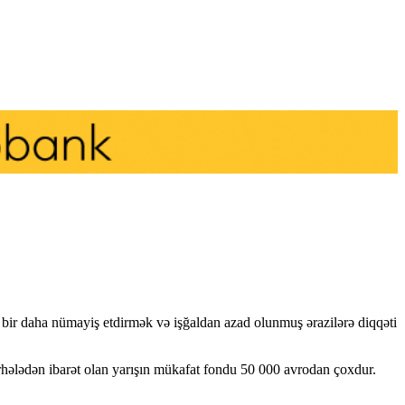
 bir daha nümayiş etdirmək və işğaldan azad olunmuş ərazilərə diqqəti
rhələdən ibarət olan yarışın mükafat fondu 50 000 avrodan çoxdur.