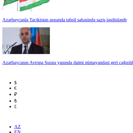
Azərbaycanla Tacikistan arasında təhsil sahəsində saziş təsdiqlənib
Azərbaycanın Avropa Şurası yanında daimi nümayəndəsi geri çağırılı
$
€
₽
₺
£
AZ
EN