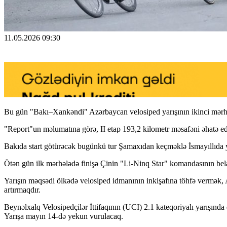
11.05.2026 09:30
Bu gün "Bakı–Xankəndi" Azərbaycan velosiped yarışının ikinci mərhəl
"Report"un məlumatına görə, II etap 193,2 kilometr məsafəni əhatə e
Bakıda start götürəcək bugünkü tur Şamaxıdan keçməklə İsmayıllıda 
Ötən gün ilk mərhələdə finişə Çinin "Li-Ninq Star" komandasının bela
Yarışın məqsədi ölkədə velosiped idmanının inkişafına töhfə vermək, 
artırmaqdır.
Beynəlxalq Velosipedçilər İttifaqının (UCI) 2.1 kateqoriyalı yarışın
Yarışa mayın 14-də yekun vurulacaq.