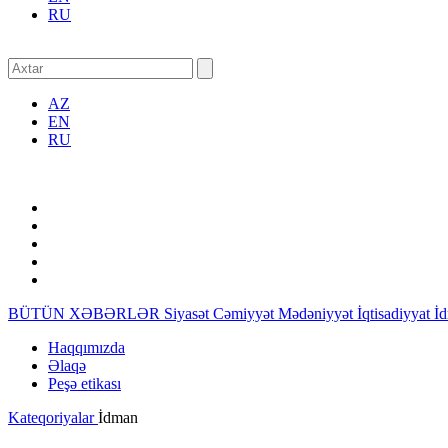
RU
AZ
EN
RU
BÜTÜN XƏBƏRLƏR
Siyasət
Cəmiyyət
Mədəniyyət
İqtisadiyyat
İ
Haqqımızda
Əlaqə
Peşə etikası
Kateqoriyalar
İdman