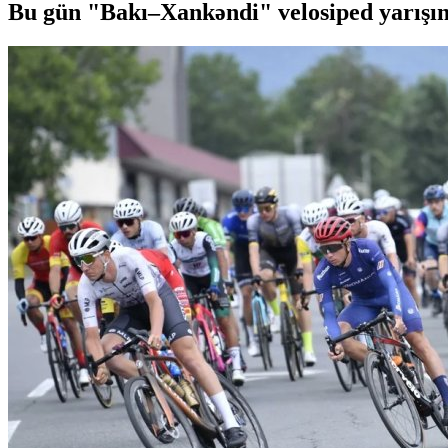
Bu gün "Bakı–Xankəndi" velosiped yarışını