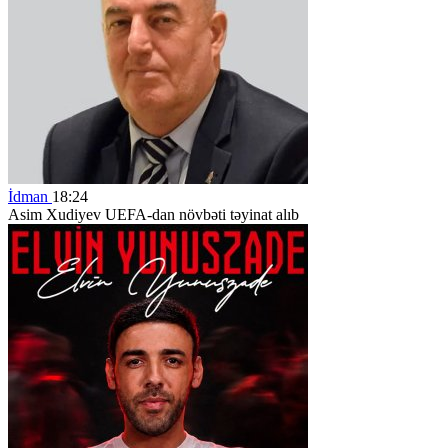
İdman
18:24
Asim Xudiyev UEFA-dan növbəti təyinat alıb