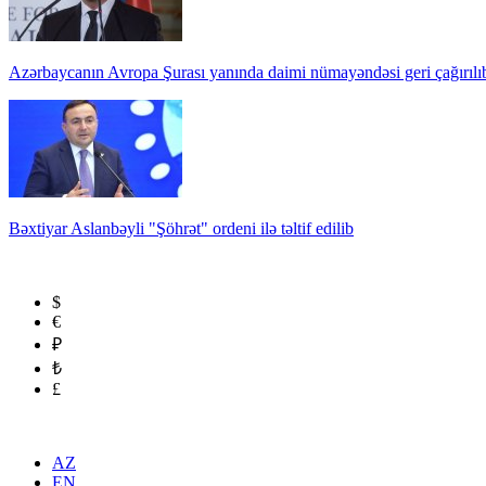
Azərbaycanın Avropa Şurası yanında daimi nümayəndəsi geri çağırılı
Bəxtiyar Aslanbəyli "Şöhrət" ordeni ilə təltif edilib
$
€
₽
₺
£
AZ
EN