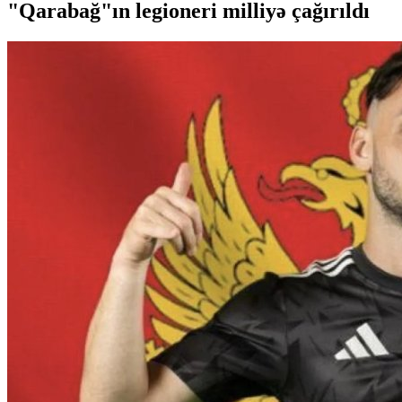
"Qarabağ"ın legioneri milliyə çağırıldı