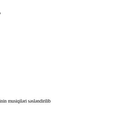
b
in musiqiləri səsləndirilib