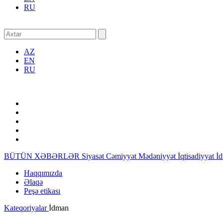
RU
AZ
EN
RU
BÜTÜN XƏBƏRLƏR
Siyasət
Cəmiyyət
Mədəniyyət
İqtisadiyyat
İ
Haqqımızda
Əlaqə
Peşə etikası
Kateqoriyalar
İdman