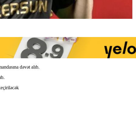
andasına dəvət alıb.
ıb.
eçiriləcək