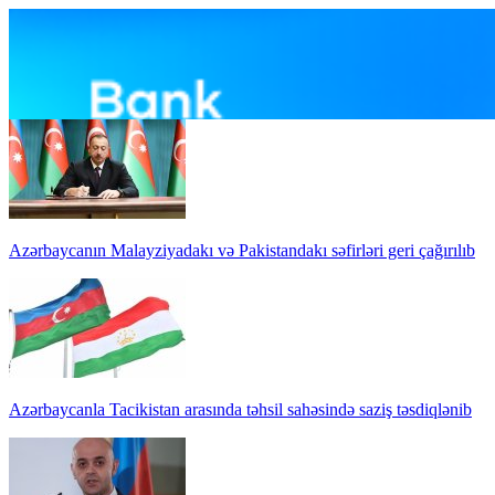
Azərbaycanın Malayziyadakı və Pakistandakı səfirləri geri çağırılıb
Azərbaycanla Tacikistan arasında təhsil sahəsində saziş təsdiqlənib