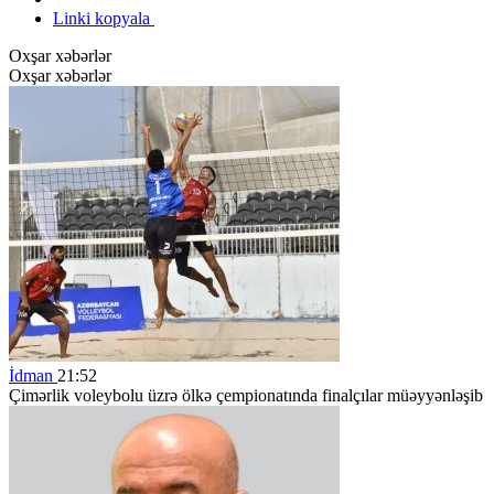
Linki kopyala
Oxşar xəbərlər
Oxşar xəbərlər
İdman
21:52
Çimərlik voleybolu üzrə ölkə çempionatında finalçılar müəyyənləşib