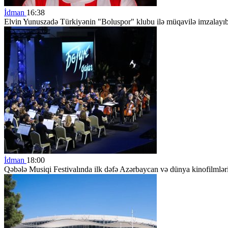
İdman
16:38
Elvin Yunuszadə Türkiyənin "Boluspor" klubu ilə müqavilə imzalayı
İdman
18:00
Qəbələ Musiqi Festivalında ilk dəfə Azərbaycan və dünya kinofilmlərin