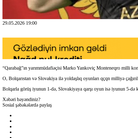
29.05.2026 19:00
“Qarabağ”ın yarımmüdafiəçisi Marko Yankoviç Monteneqro milli kom
O, Bolqarıstan və Slovakiya ilə yoldaşlıq oyunları qçqn milliyə çağırıl
Bolqarla görüş iyunun 1-də, Slovakiyaya qarşı oyun isə iyunun 5-də k
Xəbəri bəyəndiniz?
Sosial şəbəkələrdə paylaş