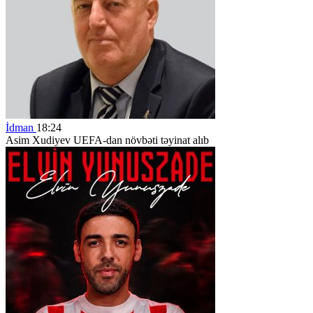
İdman
18:24
Asim Xudiyev UEFA-dan növbəti təyinat alıb