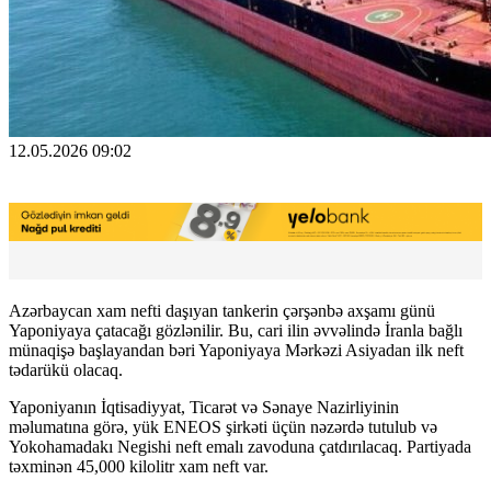
12.05.2026 09:02
Azərbaycan xam nefti daşıyan tankerin çərşənbə axşamı günü
Yaponiyaya çatacağı gözlənilir. Bu, cari ilin əvvəlində İranla bağlı
münaqişə başlayandan bəri Yaponiyaya Mərkəzi Asiyadan ilk neft
tədarükü olacaq.
Yaponiyanın İqtisadiyyat, Ticarət və Sənaye Nazirliyinin
məlumatına görə, yük ENEOS şirkəti üçün nəzərdə tutulub və
Yokohamadakı Negishi neft emalı zavoduna çatdırılacaq. Partiyada
təxminən 45,000 kilolitr xam neft var.