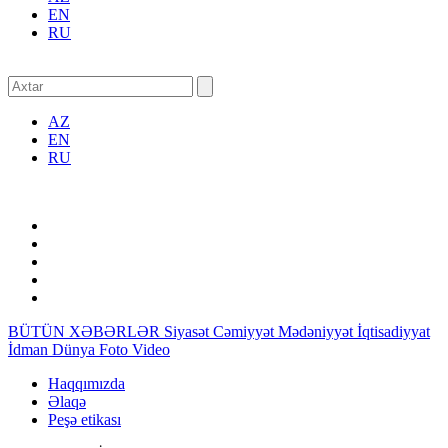
EN
RU
AZ
EN
RU
BÜTÜN XƏBƏRLƏR
Siyasət
Cəmiyyət
Mədəniyyət
İqtisadiyyat
İdman
Dünya
Foto
Video
Haqqımızda
Əlaqə
Peşə etikası