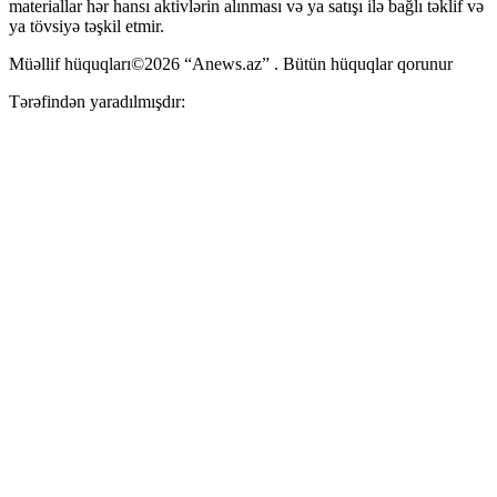
materiallar hər hansı aktivlərin alınması və ya satışı ilə bağlı təklif və
ya tövsiyə təşkil etmir.
Müəllif hüquqları©2026 “Anews.az” . Bütün hüquqlar qorunur
Tərəfindən yaradılmışdır: