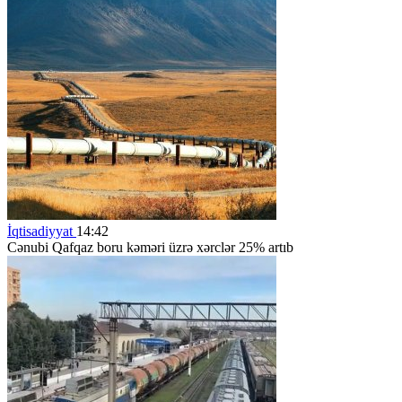
İqtisadiyyat
14:42
Cənubi Qafqaz boru kəməri üzrə xərclər 25% artıb