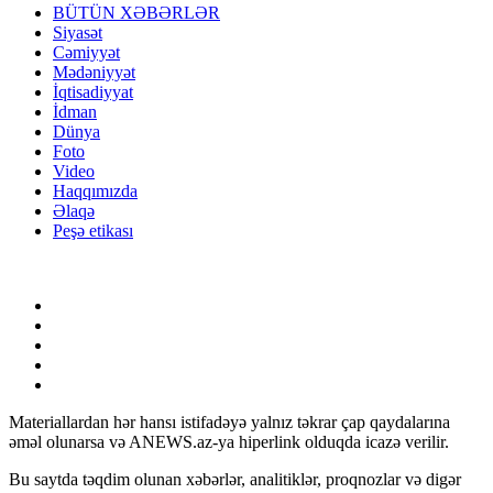
BÜTÜN XƏBƏRLƏR
Siyasət
Cəmiyyət
Mədəniyyət
İqtisadiyyat
İdman
Dünya
Foto
Video
Haqqımızda
Əlaqə
Peşə etikası
Materiallardan hər hansı istifadəyə yalnız təkrar çap qaydalarına
əməl olunarsa və ANEWS.az-ya hiperlink olduqda icazə verilir.
Bu saytda təqdim olunan xəbərlər, analitiklər, proqnozlar və digər