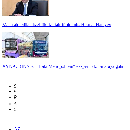
Mənə aid edilən bəzi fikirlər təhrif olunub- Hikmət Hacıyev
AYNA, RİNN və "Bakı Metropoliteni" ekspertlərlə bir araya gəlir
$
€
₽
₺
£
AZ