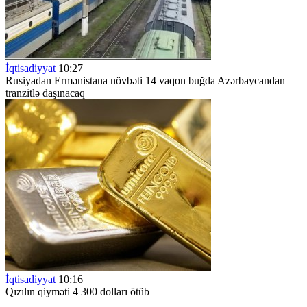
İqtisadiyyat
10:27
Rusiyadan Ermənistana növbəti 14 vaqon buğda Azərbaycandan
tranzitlə daşınacaq
İqtisadiyyat
10:16
Qızılın qiyməti 4 300 dolları ötüb