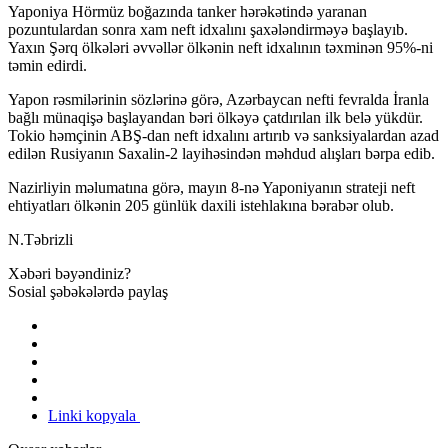
Yaponiya Hörmüz boğazında tanker hərəkətində yaranan
pozuntulardan sonra xam neft idxalını şaxələndirməyə başlayıb.
Yaxın Şərq ölkələri əvvəllər ölkənin neft idxalının təxminən 95%-ni
təmin edirdi.
Yapon rəsmilərinin sözlərinə görə, Azərbaycan nefti fevralda İranla
bağlı münaqişə başlayandan bəri ölkəyə çatdırılan ilk belə yükdür.
Tokio həmçinin ABŞ-dan neft idxalını artırıb və sanksiyalardan azad
edilən Rusiyanın Saxalin-2 layihəsindən məhdud alışları bərpa edib.
Nazirliyin məlumatına görə, mayın 8-nə Yaponiyanın strateji neft
ehtiyatları ölkənin 205 günlük daxili istehlakına bərabər olub.
N.Təbrizli
Xəbəri bəyəndiniz?
Sosial şəbəkələrdə paylaş
Linki kopyala