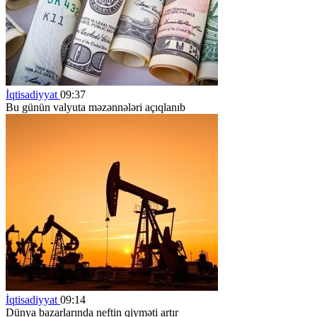
İqtisadiyyat
09:37
Bu günün valyuta məzənnələri açıqlanıb
İqtisadiyyat
09:14
Dünya bazarlarında neftin qiyməti artır