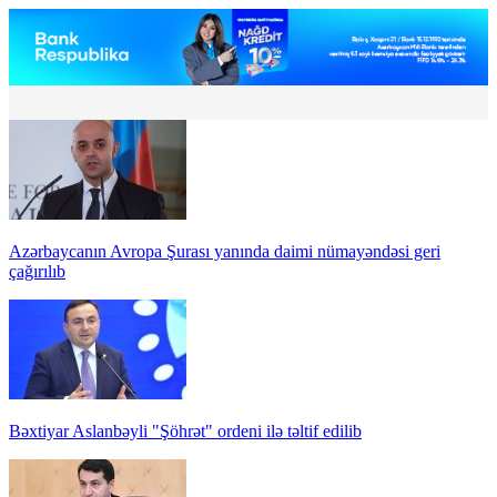
Azərbaycanın Avropa Şurası yanında daimi nümayəndəsi geri
çağırılıb
Bəxtiyar Aslanbəyli "Şöhrət" ordeni ilə təltif edilib