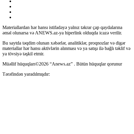
Materiallardan hər hansı istifadəyə yalnız təkrar çap qaydalarına
əməl olunarsa və ANEWS.az-ya hiperlink olduqda icazə verilir.
Bu saytda təqdim olunan xəbərlər, analitiklər, proqnozlar və digər
materiallar hər hansı aktivlərin alınması və ya satışı ilə bağlı təklif və
ya tövsiyə təşkil etmir.
Müəllif hüquqları©2026 “Anews.az” . Bütün hüquqlar qorunur
Tərəfindən yaradılmışdır: