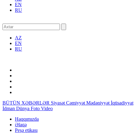
EN
RU
AZ
EN
RU
BÜTÜN XƏBƏRLƏR
Siyasət
Cəmiyyət
Mədəniyyət
İqtisadiyyat
İdman
Dünya
Foto
Video
Haqqımızda
Əlaqə
Peşə etikası