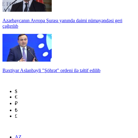
Azərbaycanın Avropa Şurası yanında daimi nümayəndəsi geri
çağırılıb
Bəxtiyar Aslanbəyli "Şöhrət" ordeni ilə təltif edilib
$
€
₽
₺
£
AZ