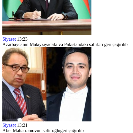
Siyasət
13:23
Azərbaycanın Malayziyadakı və Pakistandakı səfirləri geri çağırılıb
Siyasət
13:21
Abel Məhərrəmovun səfir oğlugeri çağırılıb