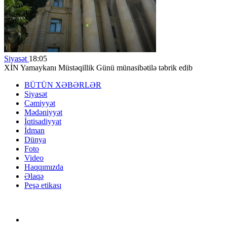
Siyasət
18:05
XİN Yamaykanı Müstəqillik Günü münasibətilə təbrik edib
BÜTÜN XƏBƏRLƏR
Siyasət
Cəmiyyət
Mədəniyyət
İqtisadiyyat
İdman
Dünya
Foto
Video
Haqqımızda
Əlaqə
Peşə etikası