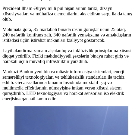
Prezident İlham Əliyev milli pul nişanlarının tarixi, dizayn
xüsusiyyətləri və mühafizə elementlərini əks etdirən sərgi ilə də tanış
olub.
Məlumata görə, 35 mərtəbəli binada rəsmi görüşlər üçün 25 otaq,
240 nəfərlik konfrans zalı, 340 nəfərlik yeməkxana və əməkdaşların
istifadəsi üçün istirahət məkanları fəaliyyət göstərəcək.
Layihələndirmə zamanı əlçatanlıq və inklüzivlik prinsiplərinə xüsusi
diqqət yetirilib. Fiziki məhdudiyyətli şəxslərin binaya rahat giriş və
hərəkəti üçün müvafiq infrastruktur yaradılıb.
Mərkəzi Bankın yeni binası müasir informasiya sistemləri, enerji
səmərəliliyi texnologiyaları və təhlükəsizlik standartları ilə təchiz
edilib. Gecə saatlarında binanın fasadında müxtəlif işıq və
multimedia effektlərinin nümayişinə imkan verən xüsusi sistem
quraşdırılıb. LED texnologiyası və hərəkət sensorları isə elektrik
enerjisinə qənaəti təmin edir.