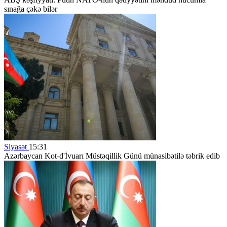
sınağa çəkə bilər
Siyasət
15:31
Azərbaycan Kot-d'İvuarı Müstəqillik Günü münasibətilə təbrik edib