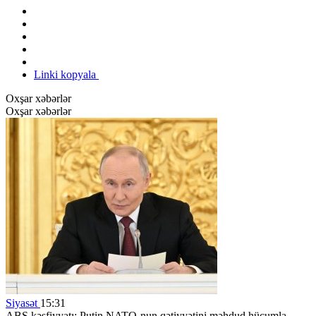
Linki kopyala
Oxşar xəbərlər
Oxşar xəbərlər
Siyasət
15:31
ABŞ kəşfiyyatı: Putin NATO-nun qətiyyətini məhdud hücumla