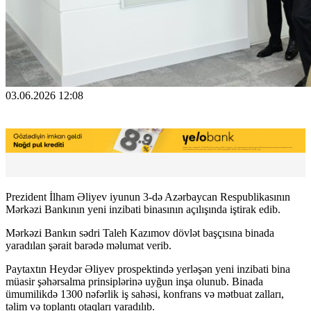
03.06.2026 12:08
Prezident İlham Əliyev iyunun 3-də Azərbaycan Respublikasının
Mərkəzi Bankının yeni inzibati binasının açılışında iştirak edib.
Mərkəzi Bankın sədri Taleh Kazımov dövlət başçısına binada
yaradılan şərait barədə məlumat verib.
Paytaxtın Heydər Əliyev prospektində yerləşən yeni inzibati bina
müasir şəhərsalma prinsiplərinə uyğun inşa olunub. Binada
ümumilikdə 1300 nəfərlik iş sahəsi, konfrans və mətbuat zalları,
təlim və toplantı otaqları yaradılıb.