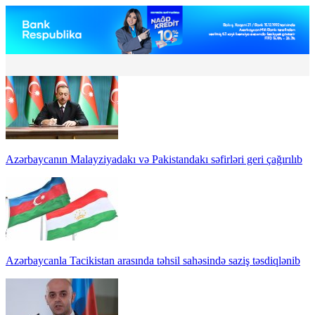
Azərbaycanın Malayziyadakı və Pakistandakı səfirləri geri çağırılıb
Azərbaycanla Tacikistan arasında təhsil sahəsində saziş təsdiqlənib