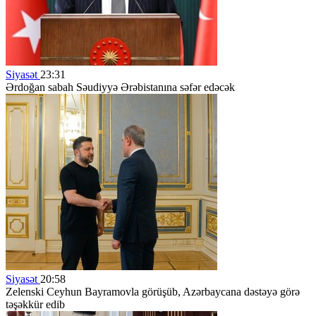
Siyasət
23:31
Ərdoğan sabah Səudiyyə Ərəbistanına səfər edəcək
Siyasət
20:58
Zelenski Ceyhun Bayramovla görüşüb, Azərbaycana dəstəyə görə
təşəkkür edib