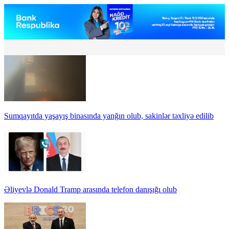
Sumqayıtda yaşayış binasında yanğın olub, sakinlər təxliyə edilib
Əliyevlə Donald Tramp arasında telefon danışığı olub