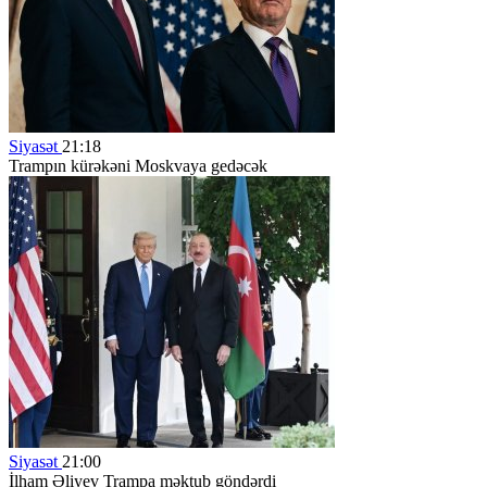
Siyasət
21:18
Trampın kürəkəni Moskvaya gedəcək
Siyasət
21:00
İlham Əliyev Trampa məktub göndərdi