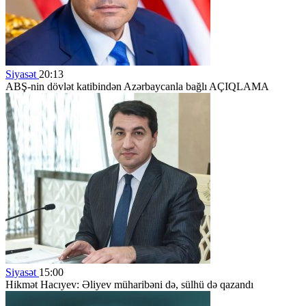
Siyasət
20:13
ABŞ-nin dövlət katibindən Azərbaycanla bağlı AÇIQLAMA
Siyasət
15:00
Hikmət Hacıyev: Əliyev müharibəni də, sülhü də qazandı