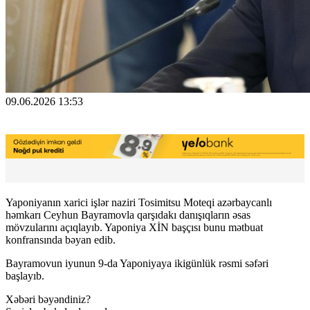
09.06.2026 13:53
Yaponiyanın xarici işlər naziri Tosimitsu Moteqi azərbaycanlı
həmkarı Ceyhun Bayramovla qarşıdakı danışıqların əsas
mövzularını açıqlayıb. Yaponiya XİN başçısı bunu mətbuat
konfransında bəyan edib.
Bayramovun iyunun 9-da Yaponiyaya ikigünlük rəsmi səfəri
başlayıb.
Xəbəri bəyəndiniz?