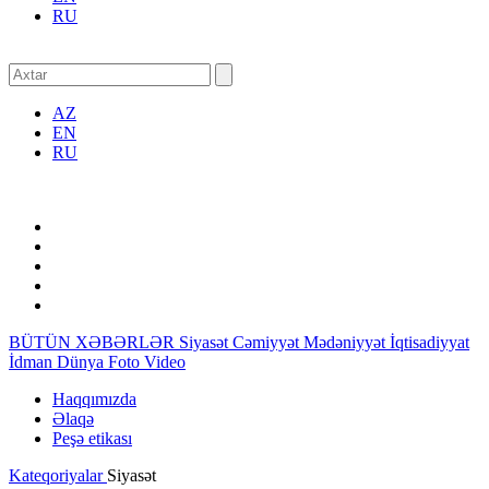
RU
AZ
EN
RU
BÜTÜN XƏBƏRLƏR
Siyasət
Cəmiyyət
Mədəniyyət
İqtisadiyyat
İdman
Dünya
Foto
Video
Haqqımızda
Əlaqə
Peşə etikası
Kateqoriyalar
Siyasət