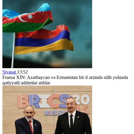
Siyasət
13:52
Fransa XİN: Azərbaycan və Ermənistan bir il ərzində sülh yolunda
qətiyyətli addımlar atıblar