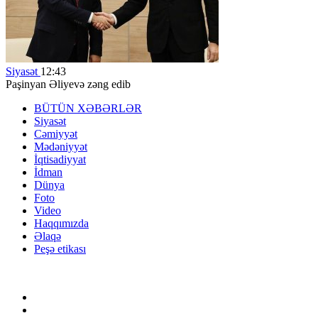
Siyasət
12:43
Paşinyan Əliyevə zəng edib
BÜTÜN XƏBƏRLƏR
Siyasət
Cəmiyyət
Mədəniyyət
İqtisadiyyat
İdman
Dünya
Foto
Video
Haqqımızda
Əlaqə
Peşə etikası