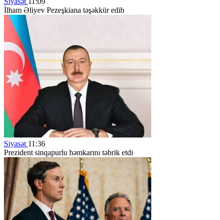
Siyasət
11:09
İlham Əliyev Pezeşkiana təşəkkür edib
Siyasət
11:36
Prezident sinqapurlu həmkarını təbrik etdi