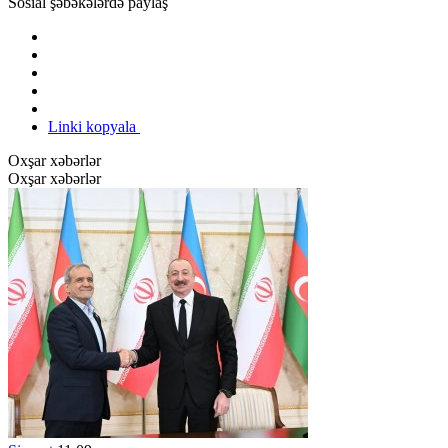
Sosial şəbəkələrdə paylaş
Linki kopyala
Oxşar xəbərlər
Oxşar xəbərlər