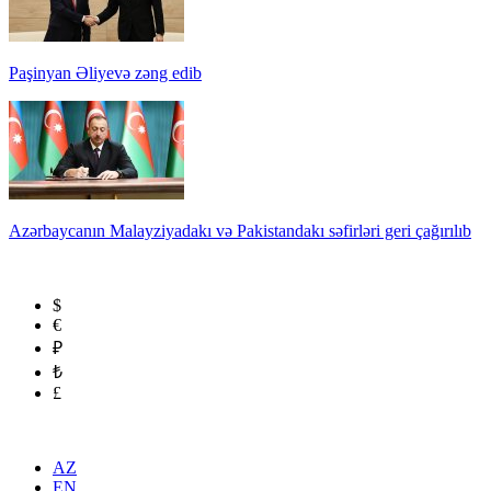
Paşinyan Əliyevə zəng edib
Azərbaycanın Malayziyadakı və Pakistandakı səfirləri geri çağırılıb
$
€
₽
₺
£
AZ
EN