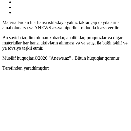
Materiallardan hər hansı istifadəyə yalnız təkrar çap qaydalarına
əməl olunarsa və ANEWS.az-ya hiperlink olduqda icazə verilir.
Bu saytda təqdim olunan xəbərlər, analitiklər, proqnozlar və digər
materiallar hər hansı aktivlərin alınması və ya satışı ilə bağlı təklif və
ya tövsiyə təşkil etmir.
Müəllif hüquqları©2026 “Anews.az” . Bütün hüquqlar qorunur
Tərəfindən yaradılmışdır: