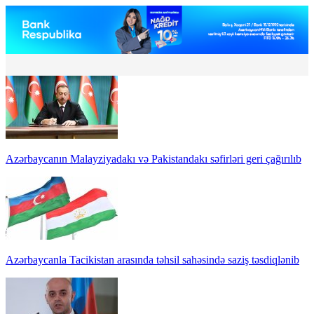
Azərbaycanın Malayziyadakı və Pakistandakı səfirləri geri çağırılıb
Azərbaycanla Tacikistan arasında təhsil sahəsində saziş təsdiqlənib