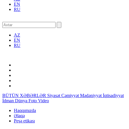
EN
RU
AZ
EN
RU
BÜTÜN XƏBƏRLƏR
Siyasət
Cəmiyyət
Mədəniyyət
İqtisadiyyat
İdman
Dünya
Foto
Video
Haqqımızda
Əlaqə
Peşə etikası