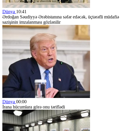
Dünya
10:41
Ərdoğan Səudiyyə Ərəbistanına səfər edəcək, üçtərəfli müdafiə
sazişinin imzalanması gözlənilir
Dünya
00:00
İrana hücumlara görə onu təriflədi