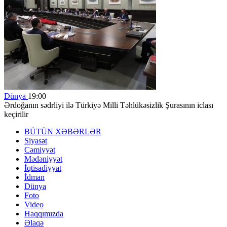
Dünya
19:00
Ərdoğanın sədrliyi ilə Türkiyə Milli Təhlükəsizlik Şurasının iclası
keçirilir
BÜTÜN XƏBƏRLƏR
Siyasət
Cəmiyyət
Mədəniyyət
İqtisadiyyat
İdman
Dünya
Foto
Video
Haqqımızda
Əlaqə