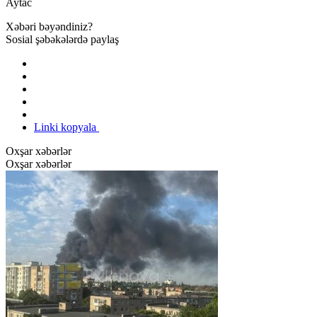
Aytac
Xəbəri bəyəndiniz?
Sosial şəbəkələrdə paylaş
Linki kopyala
Oxşar xəbərlər
Oxşar xəbərlər