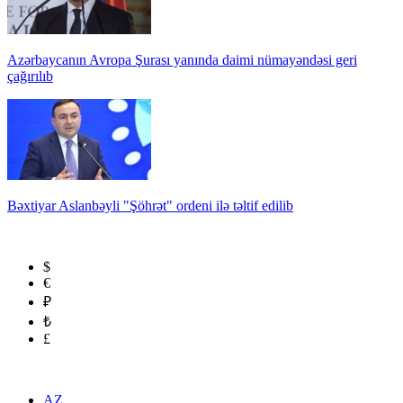
Azərbaycanın Avropa Şurası yanında daimi nümayəndəsi geri
çağırılıb
Bəxtiyar Aslanbəyli "Şöhrət" ordeni ilə təltif edilib
$
€
₽
₺
£
AZ