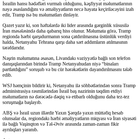
İsrailin hansı hədəfləri vurmalı olduğunu, kəşfiyyat məlumatlarının
nəyə əsaslandığını və əməliyyatların necə həyata keçiriləcəyini izah
edir, Tramp isə bu məlumatları dinləyir.
Qəzet yazır ki, son həftələrdə iki lider arasında gərginlik xüsusilə
İran məsələsində daha qabarıq hiss olunur. Məlumata görə, Tramp
regionda hərbi qarşıdurmanın sona çatdırılmasına üstünlük verdiyi
halda, Netanyahu Tehrana qarşı daha sərt addımların atılmasının
tərəfdarıdır.
Nəşrin məlumatına əsasən, Livandakı vəziyyətlə bağlı son telefon
danışıqlarından birində Tramp Netanyahudan niyə “binaları
partlatdığını” soruşub və bu cür hərəkətlərin dayandırılmasını tələb
edib.
WSJ həmçinin bildirir ki, Netanyahu ilə söhbətlərindən sonra Tramp
administrasiya rəsmilərindən İsrail baş nazirinin təqdim etdiyi
məlumatların nə dərəcədə dəqiq və etibarlı olduğunu daha tez-tez
soruşmağa başlayıb.
ABŞ və İsrail uzun illərdir Yaxın Şərqdə yaxın müttəfiq hesab
olunsalar da, regiondakı hərbi əməliyyatların miqyası və İran siyasəti
ilə bağlı Vaşinqton və Təl-Əviv arasında zaman-zaman fikir
ayrılıqları yaranıb.