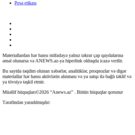
Peşə etikası
Materiallardan hər hansı istifadəyə yalnız təkrar çap qaydalarına
əməl olunarsa və ANEWS.az-ya hiperlink olduqda icazə verilir.
Bu saytda təqdim olunan xəbərlər, analitiklər, proqnozlar və digər
materiallar hər hansı aktivlərin alınması və ya satışı ilə bağlı təklif və
ya tövsiyə təşkil etmir.
Müəllif hüquqları©2026 “Anews.az” . Bütün hüquqlar qorunur
Tərəfindən yaradılmışdır: