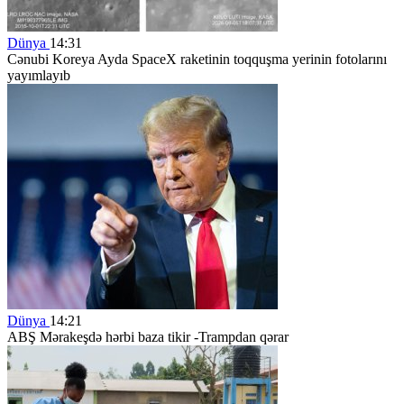
Dünya
14:31
Cənubi Koreya Ayda SpaceX raketinin toqquşma yerinin fotolarını
yayımlayıb
Dünya
14:21
ABŞ Mərakeşdə hərbi baza tikir -Trampdan qərar