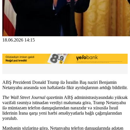
18.06.2026 14:15
ABŞ Prezidenti Donald Trump ilə İsrailin Baş naziri Benjamin
Netanyahu arasında son həftələrdə fikir ayrılıqlarının artdığı bildirilir.
The Wall Street Journal
qəzetinin ABŞ administrasiyasındakı yüksək
vəzifəli rəsmiyə istinadən verdiyi məlumata görə, Tramp Netanyahu
ilə müntəzəm telefon danışıqlarından narazıdır və xüsusilə İsrail
liderinin İrana qarşı yeni hərbi əməliyyatlarla bağlı çağırışlarından
yorulub.
Mənbənin sözlərinə görə, Netanyahu telefon danışıqlarında adətən