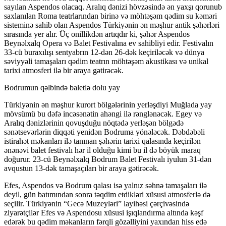
sayılan Aspendos olacaq. Aralıq dənizi hövzəsində ən yaxşı qorunub
saxlanılan Roma teatrlarından birinə və möhtəşəm qədim su kəməri
sisteminə sahib olan Aspendos Türkiyənin ən məşhur antik şəhərləri
sırasında yer alır. Üç onillikdən artıqdır ki, şəhər Aspendos
Beynəlxalq Opera və Balet Festivalına ev sahibliyi edir. Festivalın
33-cü buraxılışı sentyabrın 12-dən 26-dək keçiriləcək və dünya
səviyyəli tamaşaları qədim teatrın möhtəşəm akustikası və unikal
tarixi atmosferi ilə bir araya gətirəcək.
Bodrumun qəlbində baletlə dolu yay
Türkiyənin ən məşhur kurort bölgələrinin yerləşdiyi Muğlada yay
mövsümü bu dəfə incəsənətin ahəngi ilə rənglənəcək. Egey və
Aralıq dənizlərinin qovuşduğu nöqtədə yerləşən bölgədə
sənətsevərlərin diqqəti yenidən Bodruma yönələcək. Dəbdəbəli
istirahət məkanları ilə tanınan şəhərin tarixi qalasında keçirilən
ənənəvi balet festivalı hər il olduğu kimi bu il də böyük maraq
doğurur. 23-cü Beynəlxalq Bodrum Balet Festivalı iyulun 31-dən
avqustun 13-dək tamaşaçıları bir araya gətirəcək.
Efes, Aspendos və Bodrum qalası isə yalnız səhnə tamaşaları ilə
deyil, gün batımından sonra təqdim etdikləri xüsusi atmosferlə də
seçilir. Türkiyənin “Gecə Muzeyləri” layihəsi çərçivəsində
ziyarətçilər Efes və Aspendosu xüsusi işıqlandırma altında kəşf
edərək bu qədim məkanların fərqli gözəlliyini yaxından hiss edə