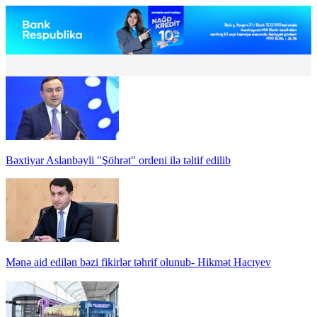
Bəxtiyar Aslanbəyli "Şöhrət" ordeni ilə təltif edilib
Mənə aid edilən bəzi fikirlər təhrif olunub- Hikmət Hacıyev