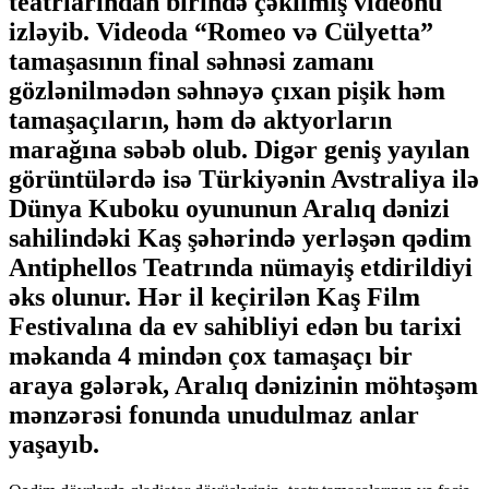
teatrlarından birində çəkilmiş videonu
izləyib. Videoda “Romeo və Cülyetta”
tamaşasının final səhnəsi zamanı
gözlənilmədən səhnəyə çıxan pişik həm
tamaşaçıların, həm də aktyorların
marağına səbəb olub. Digər geniş yayılan
görüntülərdə isə Türkiyənin Avstraliya ilə
Dünya Kuboku oyununun Aralıq dənizi
sahilindəki Kaş şəhərində yerləşən qədim
Antiphellos Teatrında nümayiş etdirildiyi
əks olunur. Hər il keçirilən Kaş Film
Festivalına da ev sahibliyi edən bu tarixi
məkanda 4 mindən çox tamaşaçı bir
araya gələrək, Aralıq dənizinin möhtəşəm
mənzərəsi fonunda unudulmaz anlar
yaşayıb.