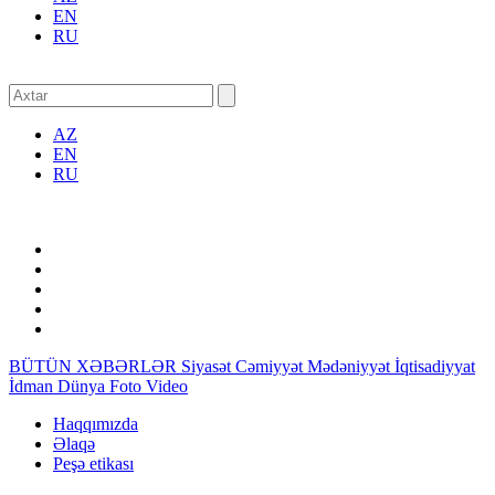
EN
RU
AZ
EN
RU
BÜTÜN XƏBƏRLƏR
Siyasət
Cəmiyyət
Mədəniyyət
İqtisadiyyat
İdman
Dünya
Foto
Video
Haqqımızda
Əlaqə
Peşə etikası