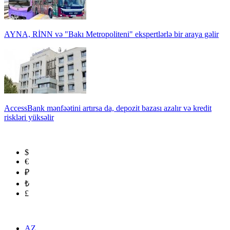
AYNA, RİNN və "Bakı Metropoliteni" ekspertlərlə bir araya gəlir
AccessBank mənfəətini artırsa da, depozit bazası azalır və kredit
riskləri yüksəlir
$
€
₽
₺
£
AZ