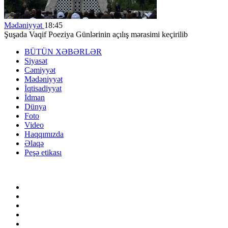
Mədəniyyət
18:45
Şuşada Vaqif Poeziya Günlərinin açılış mərasimi keçirilib
BÜTÜN XƏBƏRLƏR
Siyasət
Cəmiyyət
Mədəniyyət
İqtisadiyyat
İdman
Dünya
Foto
Video
Haqqımızda
Əlaqə
Peşə etikası