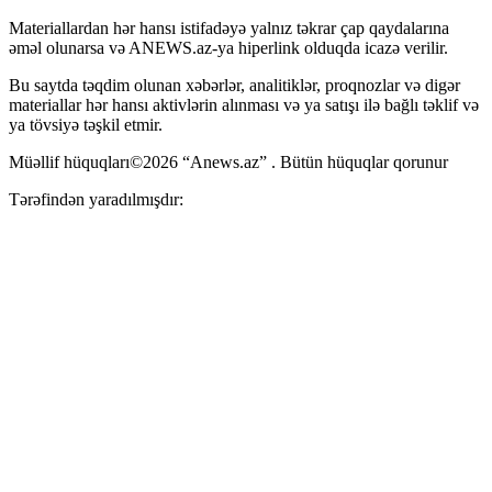
Materiallardan hər hansı istifadəyə yalnız təkrar çap qaydalarına
əməl olunarsa və ANEWS.az-ya hiperlink olduqda icazə verilir.
Bu saytda təqdim olunan xəbərlər, analitiklər, proqnozlar və digər
materiallar hər hansı aktivlərin alınması və ya satışı ilə bağlı təklif və
ya tövsiyə təşkil etmir.
Müəllif hüquqları©2026 “Anews.az” . Bütün hüquqlar qorunur
Tərəfindən yaradılmışdır: