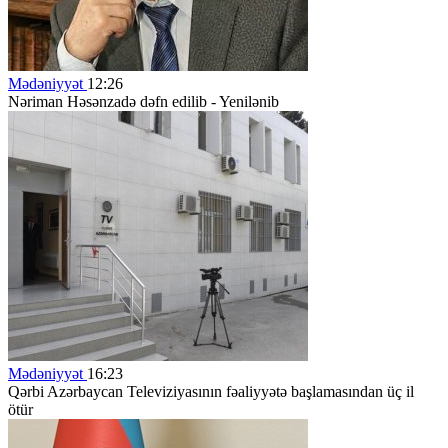
Mədəniyyət
12:26
Nəriman Həsənzadə dəfn edilib - Yenilənib
Mədəniyyət
16:23
Qərbi Azərbaycan Televiziyasının fəaliyyətə başlamasından üç il
ötür