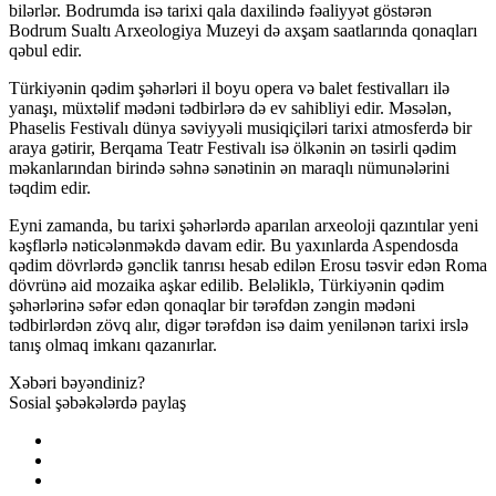
bilərlər. Bodrumda isə tarixi qala daxilində fəaliyyət göstərən
Bodrum Sualtı Arxeologiya Muzeyi də axşam saatlarında qonaqları
qəbul edir.
Türkiyənin qədim şəhərləri il boyu opera və balet festivalları ilə
yanaşı, müxtəlif mədəni tədbirlərə də ev sahibliyi edir. Məsələn,
Phaselis Festivalı dünya səviyyəli musiqiçiləri tarixi atmosferdə bir
araya gətirir, Berqama Teatr Festivalı isə ölkənin ən təsirli qədim
məkanlarından birində səhnə sənətinin ən maraqlı nümunələrini
təqdim edir.
Eyni zamanda, bu tarixi şəhərlərdə aparılan arxeoloji qazıntılar yeni
kəşflərlə nəticələnməkdə davam edir. Bu yaxınlarda Aspendosda
qədim dövrlərdə gənclik tanrısı hesab edilən Erosu təsvir edən Roma
dövrünə aid mozaika aşkar edilib. Beləliklə, Türkiyənin qədim
şəhərlərinə səfər edən qonaqlar bir tərəfdən zəngin mədəni
tədbirlərdən zövq alır, digər tərəfdən isə daim yenilənən tarixi irslə
tanış olmaq imkanı qazanırlar.
Xəbəri bəyəndiniz?
Sosial şəbəkələrdə paylaş