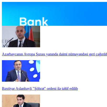
Azərbaycanın Avropa Şurası yanında daimi nümayəndəsi geri çağırılı
Bəxtiyar Aslanbəyli "Şöhrət" ordeni ilə təltif edilib