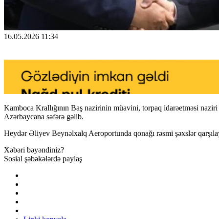
16.05.2026 11:34
Kamboca Krallığının Baş nazirinin müavini, torpaq idarəetməsi na
Azərbaycana səfərə gəlib.
Heydər Əliyev Beynəlxalq Aeroportunda qonağı rəsmi şəxslər qarşılay
Xəbəri bəyəndiniz?
Sosial şəbəkələrdə paylaş