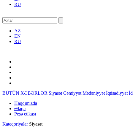
RU
AZ
EN
RU
BÜTÜN XƏBƏRLƏR
Siyasət
Cəmiyyət
Mədəniyyət
İqtisadiyyat
İ
Haqqımızda
Əlaqə
Peşə etikası
Kateqoriyalar
Siyasət