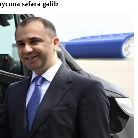
ycana səfərə gəlib