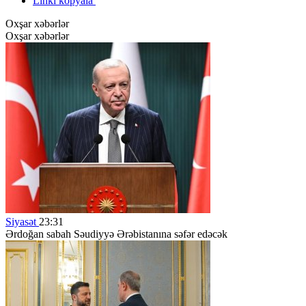
Linki kopyala
Oxşar xəbərlər
Oxşar xəbərlər
Siyasət
23:31
Ərdoğan sabah Səudiyyə Ərəbistanına səfər edəcək