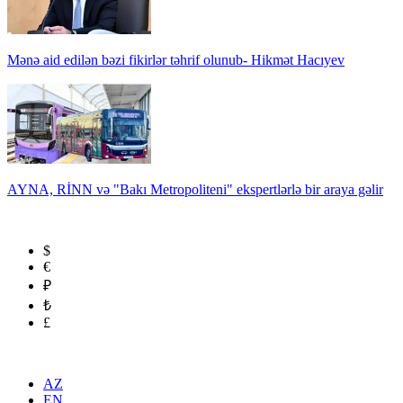
Mənə aid edilən bəzi fikirlər təhrif olunub- Hikmət Hacıyev
AYNA, RİNN və "Bakı Metropoliteni" ekspertlərlə bir araya gəlir
$
€
₽
₺
£
AZ
EN