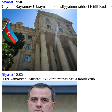
Siyasət
19:46
Ceyhun Bayramov Ukrayna hərbi kəşfiyyatının rəhbəri Kirill Budano
Siyasət
18:05
XİN Yamaykanı Müstəqillik Günü münasibətilə təbrik edib