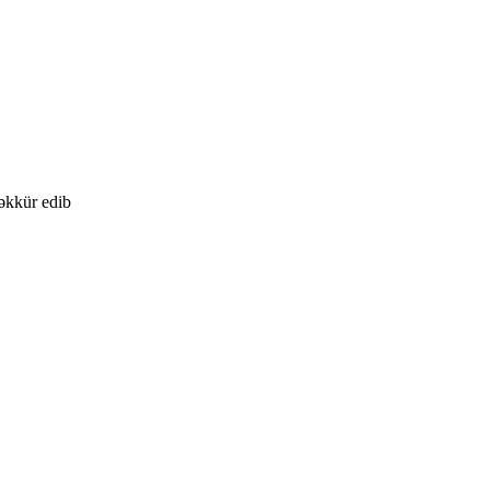
əkkür edib