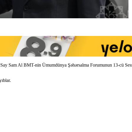
ziri Say Sam Al BMT-nin Ümumdünya Şəhərsalma Forumunun 13-cü Sess
ıblar.